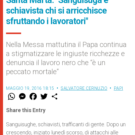
Santa Marta: "Sanguisuga e
schiavista chi si arricchisce
sfruttando i lavoratori"
Nella Messa mattutina il Papa continua
a stigmatizzare le ingiuste ricchezze e
denuncia il lavoro nero che “è un
peccato mortale”
MAGGIO 19, 2016 18:15
SALVATORE CERNUZIO
PAPI
W
M
F
T
S
h
e
a
w
h
a
s
c
i
a
t
s
e
t
r
Share this Entry
s
e
b
t
e
A
n
o
e
p
g
o
r
Sanguisughe, schiavisti, trafficanti di gente. Dopo un
p
e
k
crescendo, iniziato lunedì scorso, di attacchi alle
r