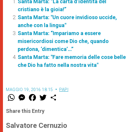
Santa Marta: “La carta d’identità del
cristiano è la gioia!”
Santa Marta: "Un cuore invidioso uccide,
anche con la lingua"
Santa Marta: “Impariamo a essere
misericordiosi come Dio che, quando
perdona, ‘dimentica’…”
Santa Marta: "Fare memoria delle cose belle
che Dio ha fatto nella nostra vita"
MAGGIO 19, 2016 18:15
PAPI
W
M
F
T
S
h
e
a
w
h
a
s
c
i
a
t
s
e
t
r
Share this Entry
s
e
b
t
e
A
n
o
e
p
g
o
r
Salvatore Cernuzio
p
e
k