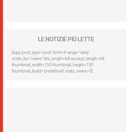
LE NOTIZIE PIÙ LETTE
[wpp post_type='post' limit=4 range='daily'
order_by='views' title_length=68 excerpt_length=68
thumbnail_width=150 thumbnail_height=150
thumbnail_build='predefined' stats_views=0]