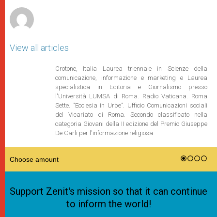
r
View all articles
Crotone, Italia Laurea triennale in Scienze della
comunicazione, informazione e marketing e Laurea
specialistica in Editoria e Giornalismo presso
l'Università LUMSA di Roma. Radio Vaticana. Roma
Sette. "Ecclesia in Urbe". Ufficio Comunicazioni sociali
del Vicariato di Roma. Secondo classificato nella
categoria Giovani della II edizione del Premio Giuseppe
De Carli per l'informazione religiosa