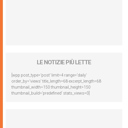
LE NOTIZIE PIÙ LETTE
[wpp post_type='post' limit=4 range='daily'
order_by='views' title_length=68 excerpt_length=68
thumbnail_width=150 thumbnail_height=150
thumbnail_build='predefined' stats_views=0]