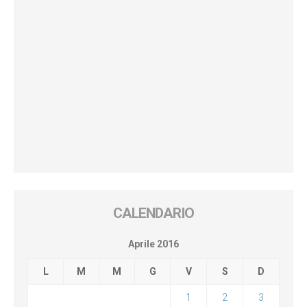
CALENDARIO
Aprile 2016
L
M
M
G
V
S
D
1
2
3