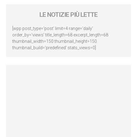
LE NOTIZIE PIÙ LETTE
[wpp post_type='post' limit=4 range='daily'
order_by='views' title_length=68 excerpt_length=68
thumbnail_width=150 thumbnail_height=150
thumbnail_build='predefined' stats_views=0]