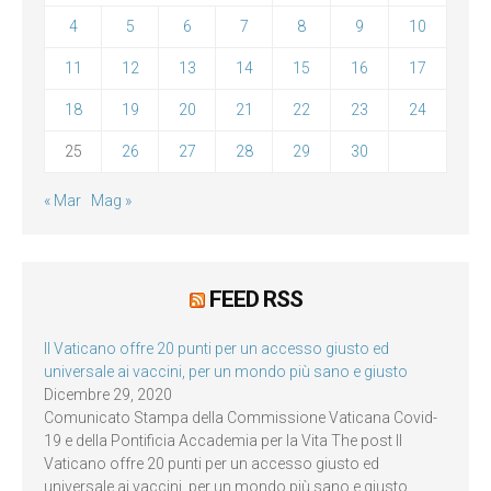
4
5
6
7
8
9
10
11
12
13
14
15
16
17
18
19
20
21
22
23
24
25
26
27
28
29
30
« Mar
Mag »
FEED RSS
Il Vaticano offre 20 punti per un accesso giusto ed
universale ai vaccini, per un mondo più sano e giusto
Dicembre 29, 2020
Comunicato Stampa della Commissione Vaticana Covid-
19 e della Pontificia Accademia per la Vita The post Il
Vaticano offre 20 punti per un accesso giusto ed
universale ai vaccini, per un mondo più sano e giusto