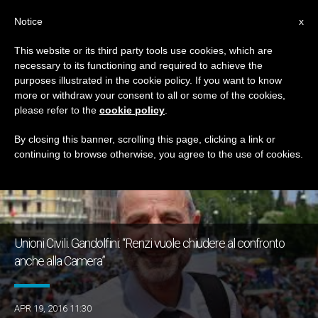
IT
Notice
x
This website or its third party tools use cookies, which are
necessary to its functioning and required to achieve the
GIORNO
purposes illustrated in the cookie policy. If you want to know
Aprile 19th, 2016
more or withdraw your consent to all or some of the cookies,
please refer to the
cookie policy
.
By closing this banner, scrolling this page, clicking a link or
continuing to browse otherwise, you agree to the use of cookies.
ULTIME NOTIZIE
Unioni Civili. Gandolfini: “Renzi vuole chiudere al confronto
anche alla Camera”
APR 19, 2016 11:30