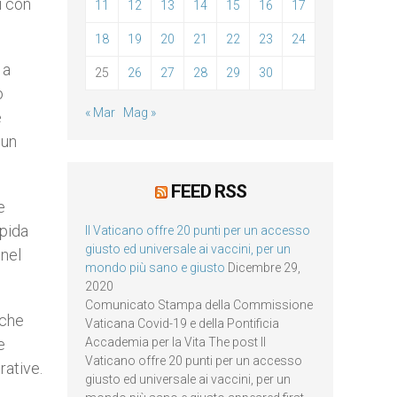
i con
11
12
13
14
15
16
17
18
19
20
21
22
23
24
 a
25
26
27
28
29
30
o
« Mar
Mag »
e
 un
FEED RSS
e
apida
Il Vaticano offre 20 punti per un accesso
giusto ed universale ai vaccini, per un
 nel
mondo più sano e giusto
Dicembre 29,
2020
Comunicato Stampa della Commissione
 che
Vaticana Covid-19 e della Pontificia
Accademia per la Vita The post Il
e
Vaticano offre 20 punti per un accesso
rative.
giusto ed universale ai vaccini, per un