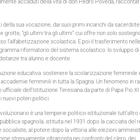
realmente accaduti della vita di don Pedro Poveda, raccontat
i della sua vocazione, dai suoi primi incarichi da sacerdote
e grotte, “gli ultimi tra gli ultimi” cui offre non solo sostegn
 l’alfabetizzazione scolastica. E poi il trasferimento nell
rogramma riformatorio del sistema scolastico: lo sviluppo di
distanze tra alunno e docente.
voluzione educativa: sostenere la scolarizzazione femminile 
e accademie femminili in tutta la Spagna. Un fenomeno in r
fficiale dell’Istituzione Teresiana da parte di Papa Pio XI
nuovi poteri politici.
ivoluzionario è una temperie politico-istituzionale tutt’altro
pubblica spagnola, istituita nel 1931 dopo la cacciata del r
 socialiste, al potere dopo la vittoria alle elezioni amminist
come strenuamente oltranzista nei confronti del clero, dei