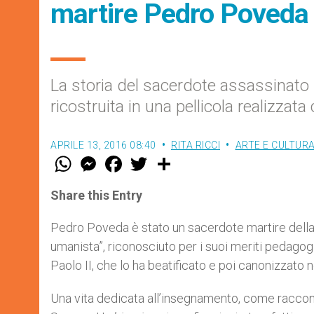
martire Pedro Poveda
La storia del sacerdote assassinato 
ricostruita in una pellicola realizzat
APRILE 13, 2016 08:40
RITA RICCI
ARTE E CULTUR
W
M
F
T
S
h
e
a
w
h
a
s
c
i
a
t
s
e
t
r
Share this Entry
s
e
b
t
e
A
n
o
e
p
g
o
r
Pedro Poveda è stato un sacerdote martire della
p
e
k
umanista”, riconosciuto per i suoi meriti pedagog
r
Paolo II, che lo ha beatificato e poi canonizzato 
Una vita dedicata all’insegnamento, come raccont