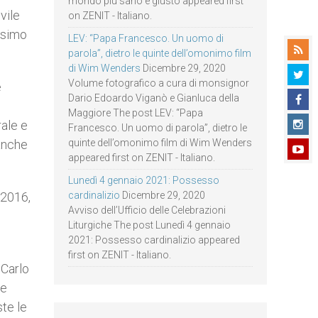
mondo più sano e giusto appeared first
vile
on ZENIT - Italiano.
issimo
LEV: “Papa Francesco. Un uomo di
parola”, dietro le quinte dell’omonimo film
di Wim Wenders
Dicembre 29, 2020
Volume fotografico a cura di monsignor
e
Dario Edoardo Viganò e Gianluca della
Maggiore The post LEV: “Papa
rale e
Francesco. Un uomo di parola”, dietro le
quinte dell’omonimo film di Wim Wenders
 anche
appeared first on ZENIT - Italiano.
Lunedì 4 gennaio 2021: Possesso
cardinalizio
Dicembre 29, 2020
l 2016,
Avviso dell’Ufficio delle Celebrazioni
Liturgiche The post Lunedì 4 gennaio
2021: Possesso cardinalizio appeared
first on ZENIT - Italiano.
 Carlo
ee
te le