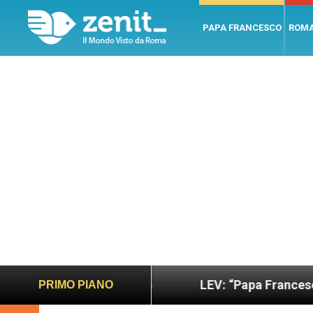
PAPA FRANCESCO
ROM
 e giusto
LEV: “Papa Francesco. Un uomo di par
PRIMO PIANO