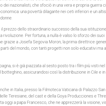
to dei nazionalisti, che sfociò in una vera e propria guerra ci
economica: una povertà dilagante nei ceti inferiori e un alt
e donne.
il prezzo dello straordinario successo della sua istituzion
rivoluzione. Per fortuna, a nulla è valso lo sforzo dei suoi
he grazie a Josefa Segovia Moron, la prima direttrice gene
ù parti del mondo, con tanti progetti non solo educativi ma
pagna, si è già piazzata al sesto posto tra i film più visti ne
l botteghino, assicurandosi così la distribuzione in Cile e in
 anche in Italia, presso la Filmoteca Vaticana di Palazzo San
 delle Teresiane, del cast e della Goya Producciones e Thr
ta oggi a papa Francesco, che ne apprezzerà la visione, vis