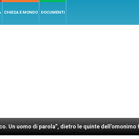
A
CHIESA E MONDO
DOCUMENTI
ola”, dietro le quinte dell’omonimo film di Wim Wende