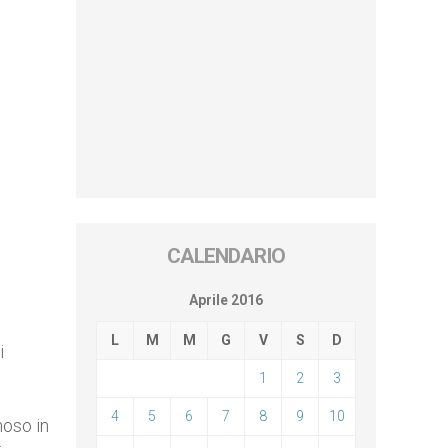
CALENDARIO
Aprile 2016
L
M
M
G
V
S
D
i
1
2
3
4
5
6
7
8
9
10
moso in