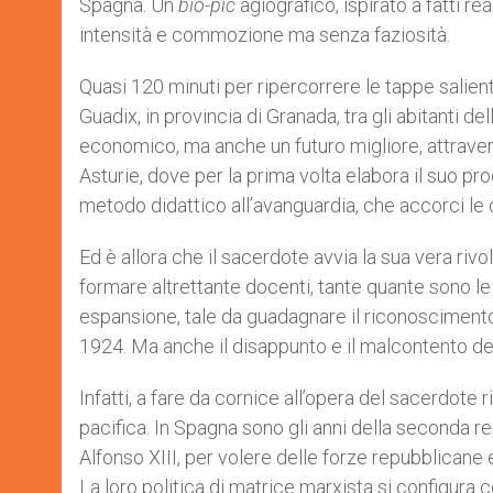
Spagna. Un
bio-pic
agiografico, ispirato a fatti 
intensità e commozione ma senza faziosità.
Quasi 120 minuti per ripercorrere le tappe salient
Guadix, in provincia di Granada, tra gli abitanti dell
economico, ma anche un futuro migliore, attraverso
Asturie, dove per la prima volta elabora il suo p
metodo didattico all’avanguardia, che accorci le 
Ed è allora che il sacerdote avvia la sua vera ri
formare altrettante docenti, tante quante sono l
espansione, tale da guadagnare il riconoscimento u
1924. Ma anche il disappunto e il malcontento dei 
Infatti, a fare da cornice all’opera del sacerdote r
pacifica. In Spagna sono gli anni della seconda re
Alfonso XIII, per volere delle forze repubblicane e
La loro politica di matrice marxista si configura 