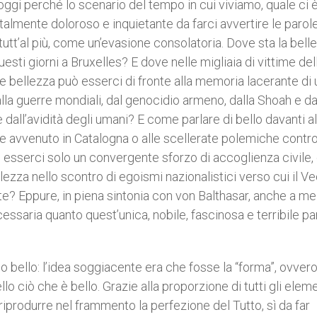
gi perché lo scenario del tempo in cui viviamo, quale ci 
 talmente doloroso e inquietante da farci avvertire le parole
 tutt’al più, come un’evasione consolatoria. Dove sta la bell
uesti giorni a Bruxelles? E dove nelle migliaia di vittime del
uale bellezza può esserci di fronte alla memoria lacerante di 
la guerre mondiali, dal genocidio armeno, dalla Shoah e da
 dall’avidità degli umani? E come parlare di bello davanti al
te avvenuto in Catalogna o alle scellerate polemiche contr
be esserci solo un convergente sforzo di accoglienza civile
llezza nello scontro di egoismi nazionalistici verso cui il V
? Eppure, in piena sintonia con von Balthasar, anche a me
essaria quanto quest’unica, nobile, fascinosa e terribile pa
o bello: l’idea soggiacente era che fosse la “forma”, ovver
o ciò che è bello. Grazie alla proporzione di tutti gli elemen
rodurre nel frammento la perfezione del Tutto, sì da far