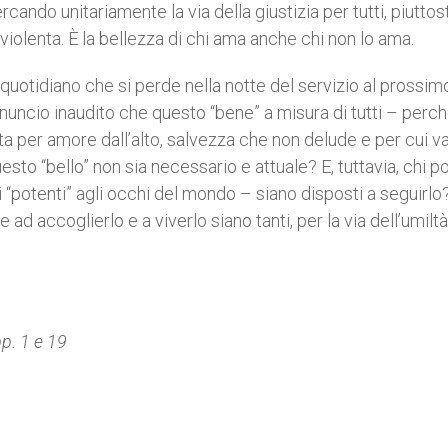
ando unitariamente la via della giustizia per tutti, piutto
 violenta. È la bellezza di chi ama anche chi non lo ama.
uotidiano che si perde nella notte del servizio al prossimo,
cio inaudito che questo “bene” a misura di tutti – perch
ta per amore dall’alto, salvezza che non delude e per cui va
sto “bello” non sia necessario e attuale? E, tuttavia, chi p
 i “potenti” agli occhi del mondo – siano disposti a seguirlo
 ad accoglierlo e a viverlo siano tanti, per la via dell’umiltà
p. 1 e 19