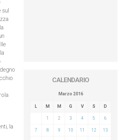
è
 sul
ezza
la
un
lle
la
o
, degno
ecchio
CALENDARIO
Marzo 2016
rola
L
M
M
G
V
S
D
o
1
2
3
4
5
6
ti, la
7
8
9
10
11
12
13