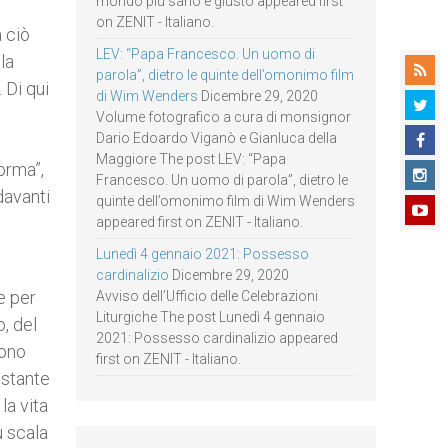
mondo più sano e giusto appeared first
on ZENIT - Italiano.
a ciò
LEV: “Papa Francesco. Un uomo di
la
parola”, dietro le quinte dell’omonimo film
 Di qui
di Wim Wenders
Dicembre 29, 2020
Volume fotografico a cura di monsignor
Dario Edoardo Viganò e Gianluca della
Maggiore The post LEV: “Papa
forma”,
Francesco. Un uomo di parola”, dietro le
 davanti
quinte dell’omonimo film di Wim Wenders
appeared first on ZENIT - Italiano.
Lunedì 4 gennaio 2021: Possesso
cardinalizio
Dicembre 29, 2020
e per
Avviso dell’Ufficio delle Celebrazioni
Liturgiche The post Lunedì 4 gennaio
o, del
2021: Possesso cardinalizio appeared
dono
first on ZENIT - Italiano.
ostante
la vita
u scala