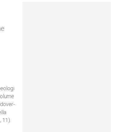
he
teologi
 volume
 dover-
lla
 11).