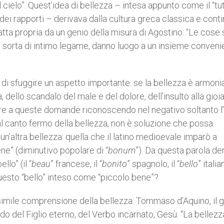
 cielo”. Quest’idea di bellezza – intesa appunto come il “tu
dei rapporti – derivava dalla cultura greca classica e cont
fatta propria da un genio della misura di Agostino: “Le cose
una sorta di intimo legame, danno luogo a un insieme conveni
 di sfuggire un aspetto importante: se la bellezza è armoni
, dello scandalo del male e del dolore, dell’insulto alla gioi
ere a queste domande riconoscendo nel negativo soltanto 
 al canto fermo della bellezza, non è soluzione che possa
un’altra bellezza: quella che il latino medioevale imparò a
bene” (diminutivo popolare di “
bonum
”). Da questa parola de
lo” (il “
beau
” francese, il “
bonito
” spagnolo, il “
bello
” itali
questo “bello” inteso come “piccolo bene”?
 simile comprensione della bellezza: Tommaso d’Aquino, il 
ndo del Figlio eterno, del Verbo incarnato, Gesù: “La bellezz