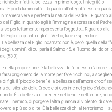
richiede infatti la bellezza. In primo luogo, l’integrità o
a. E poi la luminosità… Riguardo all’integrità, essa riguard
sé in maniera vera e perfetta la natura del Padre… Riguardo al
 del Figlio, in quanto egli è l’immagine espressa del Padre.
a, se perfettamente rappresenta l’oggetto… Riguardo alla
l Figlio, in quanto egli è il Verbo, luce e splendore
). La bellezza del Figlio incarnato non è, però, quella della “
li degli uomini”, di cui parla il Salmo 45, è “l’uomo dei dolori
aia (53,3).
a e della proporzione: è la bellezza dell’eccesso d’amore, la
 farsi prigioniero della morte per fare ricchi noi, a sceglier
di figli. Il “piccolo bene” è la bellezza dell’amore crocifiss
parla dal silenzio della Croce e si esprime nel grido d’abban
l mondo. È la bellezza di credere nel bene e nell’amore, non
are il nemico, di porgere l’altra guancia al violento, di dare 
povero e più solo di te. È la bellezza di chi al terrorismo – s