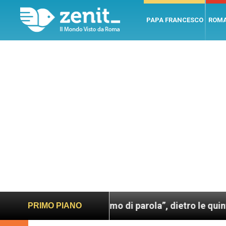
PAPA FRANCESCO
ROM
o. Un uomo di parola”, dietro le quinte dell’omonimo 
PRIMO PIANO