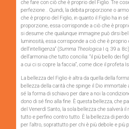
che fare con ciò che è proprio del Figlio. Tre cose 
perfezione… Quindi, la debita proporzione o armoni
che è proprio del Figlio, in quanto il Figlio ha in 
proporzione, essa corrisponde a ciò che è proprio
si desume che qualunque immagine può dirsi bell
luminosità, essa corrisponde a ciò che è proprio de
dell’intelligenza” (
Summa Theologica
I q. 39 a. 8c
dell’armonia che tutto concilia: “il più bello dei fig
a cui ci si copre la faccia”, come dice il profeta Is
La bellezza del Figlio è altra da quella della form
bellezza della carità che spinge il Dio immortale a
sé la forma di schiavo per dare a noi la condizione 
dono di sé fino alla fine. È questa bellezza, che 
del Venerdì Santo, la sola bellezza che salverà i
tutto e perfino contro tutto. È la bellezza di perdon
per l’altro, soprattutto per chi è più debole e più 