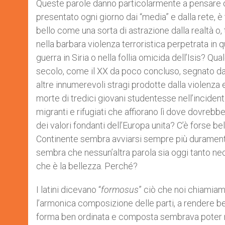
Queste parole danno particolarmente a pensare og
presentato ogni giorno dai “media” e dalla rete, è
bello come una sorta di astrazione dalla realtà o,
nella barbara violenza terroristica perpetrata in q
guerra in Siria o nella follia omicida dell’Isis? Q
secolo, come il XX da poco concluso, segnato dal
altre innumerevoli stragi prodotte dalla violenza e
morte di tredici giovani studentesse nell’inciden
migranti e rifugiati che affiorano lì dove dovreb
dei valori fondanti dell’Europa unita? C’è forse be
Continente sembra avviarsi sempre più duramente
sembra che nessun’altra parola sia oggi tanto nec
che è la bellezza. Perché?
I latini dicevano “
formosus
” ciò che noi chiamiam
l’armonica composizione delle parti, a rendere bell
forma ben ordinata e composta sembrava poter rip