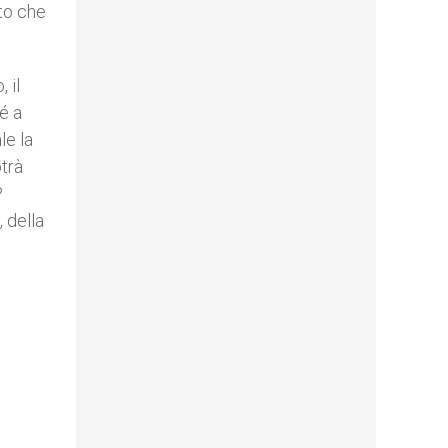
sto che
 il
é a
le la
otrà
?
, della