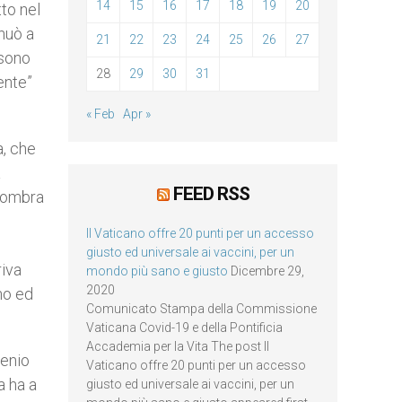
14
15
16
17
18
19
20
tto nel
inuò a
21
22
23
24
25
26
27
 sono
28
29
30
31
ente”
« Feb
Apr »
a, che
a
FEED RSS
l’ombra
Il Vaticano offre 20 punti per un accesso
giusto ed universale ai vaccini, per un
riva
mondo più sano e giusto
Dicembre 29,
2020
ano ed
Comunicato Stampa della Commissione
Vaticana Covid-19 e della Pontificia
Accademia per la Vita The post Il
genio
Vaticano offre 20 punti per un accesso
a ha a
giusto ed universale ai vaccini, per un