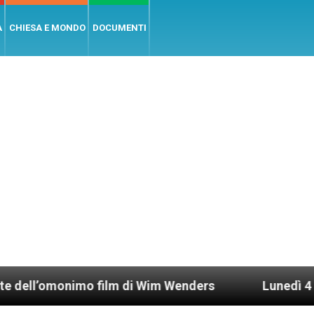
A
CHIESA E MONDO
DOCUMENTI
film di Wim Wenders
Lunedì 4 gennaio 2021: Pos