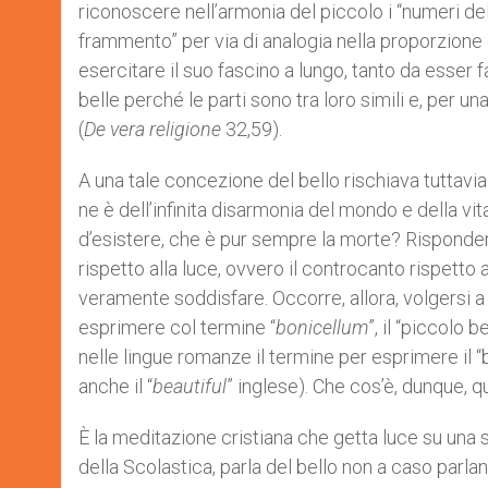
riconoscere nell’armonia del piccolo i “numeri del
frammento” per via di analogia nella proporzione 
esercitare il suo fascino a lungo, tanto da esser 
belle perché le parti sono tra loro simili e, per 
(
De vera religione
32,59).
A una tale concezione del bello rischiava tuttavia
ne è dell’infinita disarmonia del mondo e della vita
d’esistere, che è pur sempre la morte? Rispond
rispetto alla luce, ovvero il controcanto rispetto
veramente soddisfare. Occorre, allora, volgersi a 
esprimere col termine “
bonicellum
”, il “piccolo 
nelle lingue romanze il termine per esprimere il “bel
anche il “
beautiful
” inglese). Che cos’è, dunque, 
È la meditazione cristiana che getta luce su una
della Scolastica, parla del bello non a caso parla