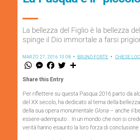
La bellezza del Figlio è la bellezza d
spinge il Dio immortale a farsi prigio
MARZO 27, 2016 10:08
BRUNO FORTE
CHIESE LOC
W
M
F
T
S
h
e
a
w
h
a
s
c
i
a
t
s
e
t
r
Share this Entry
s
e
b
t
e
A
n
o
e
p
g
o
r
Per riflettere su questa Pasqua 2016 parto da alc
p
e
k
del XX secolo, ha dedicato al tema della bellezza
r
della sua opera monumentale
Gloria
– anche il be
essere-adempiuto… In un mondo che non si crede p
verità hanno esaurito la loro forza di conclusione 