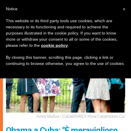
IT
Notice
x
This website or its third party tools use cookies, which are
necessary to its functioning and required to achieve the
CHIESE LOCALI
purposes illustrated in the cookie policy. If you want to know
more or withdraw your consent to all or some of the cookies,
please refer to the
cookie policy
.
By closing this banner, scrolling this page, clicking a link or
continuing to browse otherwise, you agree to the use of cookies.
Yenny Muñoa / CubaMINREX Www.cubaminrex.cu/
Obama a Cuba: "È meraviglioso