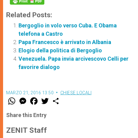
Related Posts:
Bergoglio in volo verso Cuba. E Obama
telefona a Castro
Papa Francesco è arrivato in Albania
Elogio della politica di Bergoglio
Venezuela. Papa invia arcivescovo Celli per
favorire dialogo
MARZO 21, 2016 13:50
CHIESE LOCALI
W
M
F
T
S
h
e
a
w
h
a
s
c
i
a
t
s
e
t
r
Share this Entry
s
e
b
t
e
A
n
o
e
p
g
o
r
ZENIT Staff
p
e
k
r