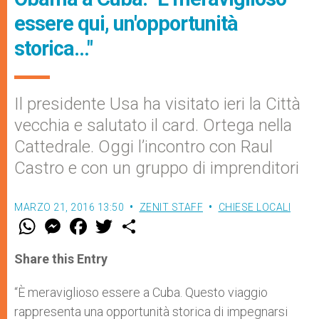
essere qui, un'opportunità
storica…"
Il presidente Usa ha visitato ieri la Città
vecchia e salutato il card. Ortega nella
Cattedrale. Oggi l’incontro con Raul
Castro e con un gruppo di imprenditori
MARZO 21, 2016 13:50
ZENIT STAFF
CHIESE LOCALI
W
M
F
T
S
h
e
a
w
h
a
s
c
i
a
t
s
e
t
r
Share this Entry
s
e
b
t
e
A
n
o
e
p
g
o
r
“È meraviglioso essere a Cuba. Questo viaggio
p
e
k
rappresenta una opportunità storica di impegnarsi
r