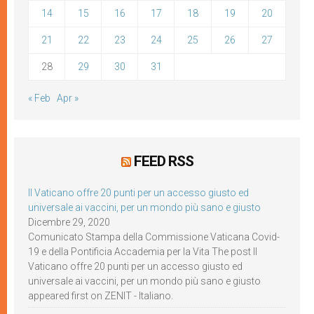
14
15
16
17
18
19
20
21
22
23
24
25
26
27
28
29
30
31
« Feb
Apr »
FEED RSS
Il Vaticano offre 20 punti per un accesso giusto ed
universale ai vaccini, per un mondo più sano e giusto
Dicembre 29, 2020
Comunicato Stampa della Commissione Vaticana Covid-
19 e della Pontificia Accademia per la Vita The post Il
Vaticano offre 20 punti per un accesso giusto ed
universale ai vaccini, per un mondo più sano e giusto
appeared first on ZENIT - Italiano.