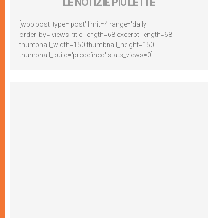
LE NOTIZIE PIÙ LETTE
[wpp post_type='post' limit=4 range='daily'
order_by='views' title_length=68 excerpt_length=68
thumbnail_width=150 thumbnail_height=150
thumbnail_build='predefined' stats_views=0]