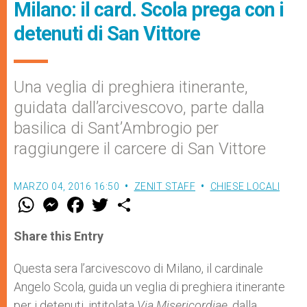
Milano: il card. Scola prega con i
detenuti di San Vittore
Una veglia di preghiera itinerante,
guidata dall’arcivescovo, parte dalla
basilica di Sant’Ambrogio per
raggiungere il carcere di San Vittore
MARZO 04, 2016 16:50
ZENIT STAFF
CHIESE LOCALI
W
M
F
T
S
h
e
a
w
h
a
s
c
i
a
t
s
e
t
r
Share this Entry
s
e
b
t
e
A
n
o
e
p
g
o
r
Questa sera l’arcivescovo di Milano, il cardinale
p
e
k
Angelo Scola, guida un veglia di preghiera itinerante
r
per i detenuti, intitolata
Via Misericordiae
, dalla