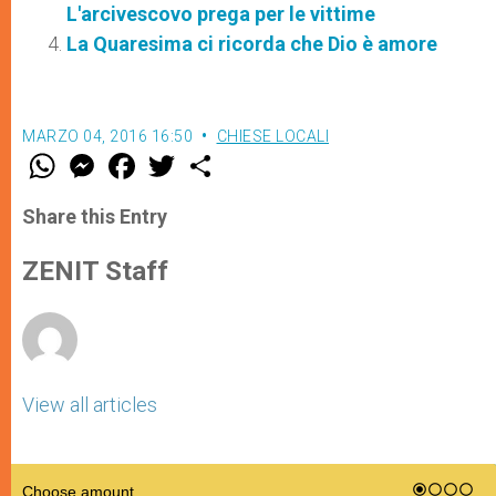
L'arcivescovo prega per le vittime
La Quaresima ci ricorda che Dio è amore
MARZO 04, 2016 16:50
CHIESE LOCALI
W
M
F
T
S
h
e
a
w
h
a
s
c
i
a
t
s
e
t
r
Share this Entry
s
e
b
t
e
A
n
o
e
p
g
o
r
ZENIT Staff
p
e
k
r
View all articles