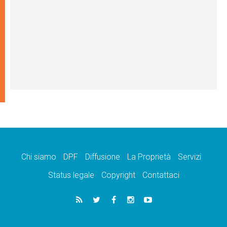
Chi siamo
DPF
Diffusione
La Proprietà
Servizi
Status legale
Copyright
Contattaci