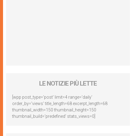
LE NOTIZIE PIÙ LETTE
[wpp post_type='post' limit=4 range='daily'
order_by='views' title_length=68 excerpt_length=68
thumbnail_width=150 thumbnail_height=150
thumbnail_build='predefined' stats_views=0]