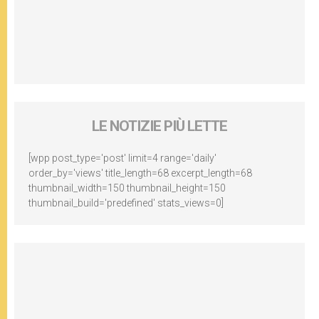
LE NOTIZIE PIÙ LETTE
[wpp post_type='post' limit=4 range='daily'
order_by='views' title_length=68 excerpt_length=68
thumbnail_width=150 thumbnail_height=150
thumbnail_build='predefined' stats_views=0]