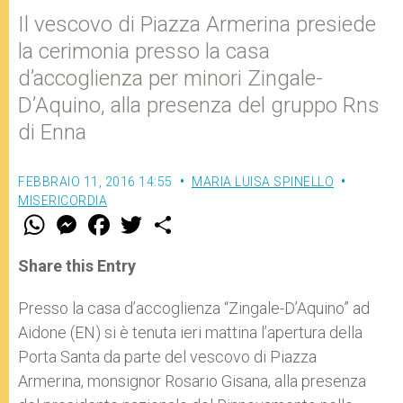
Il vescovo di Piazza Armerina presiede
la cerimonia presso la casa
d’accoglienza per minori Zingale-
D’Aquino, alla presenza del gruppo Rns
di Enna
FEBBRAIO 11, 2016 14:55
MARIA LUISA SPINELLO
MISERICORDIA
W
M
F
T
S
h
e
a
w
h
a
s
c
i
a
t
s
e
t
r
Share this Entry
s
e
b
t
e
A
n
o
e
p
g
o
r
Presso la casa d’accoglienza “Zingale-D’Aquino” ad
p
e
k
Aidone (EN) si è tenuta ieri mattina l’apertura della
r
Porta Santa da parte del vescovo di Piazza
Armerina, monsignor Rosario Gisana, alla presenza