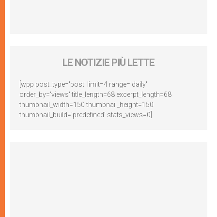
LE NOTIZIE PIÙ LETTE
[wpp post_type='post' limit=4 range='daily'
order_by='views' title_length=68 excerpt_length=68
thumbnail_width=150 thumbnail_height=150
thumbnail_build='predefined' stats_views=0]