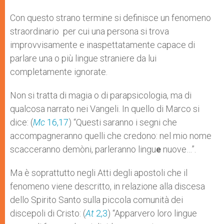
A
n
o
e
p
g
o
r
Con questo strano termine si definisce un fenomeno
p
e
k
straordinario per cui una persona si trova
r
improvvisamente e inaspettatamente capace di
parlare una o più lingue straniere da lui
completamente ignorate.
Non si tratta di magia o di parapsicologia, ma di
qualcosa narrato nei Vangeli. In quello di Marco si
dice: (
Mc
16,17
) “Questi saranno i segni che
accompagneranno quelli che credono: nel mio nome
scacceranno demòni, parleranno lingu
e
nuove…”.
Ma è soprattutto negli Atti degli apostoli che il
fenomeno viene descritto, in relazione alla discesa
dello Spirito Santo sulla piccola comunità dei
discepoli di Cristo: (
At
2,3
) “Apparvero loro lingue