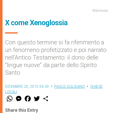
Wikimedia
X come Xenoglossia
Con questo termine si fa riferimento a
un fenomeno profetizzato e poi narrato
nell’Antico Testamento: il dono delle
“lingue nuove” da parte dello Spirito
Santo
DICEMBRE 20, 2015 06:30
PAOLO GULISANO
CHIESE
LOCALI
W
M
F
T
S
h
e
a
w
h
a
s
c
i
a
t
s
e
t
r
Share this Entry
s
e
b
t
e