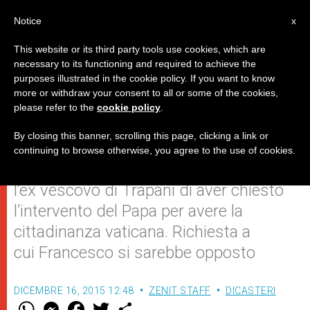
IT
Notice
x
This website or its third party tools use cookies, which are
necessary to its functioning and required to achieve the
purposes illustrated in the cookie policy. If you want to know
Lombardi: "Prive di fondamento
more or withdraw your consent to all or some of the cookies,
please refer to the
cookie policy
.
notizie su mons. Micciché"
By closing this banner, scrolling this page, clicking a link or
continuing to browse otherwise, you agree to the use of cookies.
Organi di informazione accusavano ieri
l’ex vescovo di Trapani di aver chiesto
l’intervento del Papa per avere la
cittadinanza vaticana. Richiesta a
cui Francesco si sarebbe opposto
DICEMBRE 16, 2015 12:48
ZENIT STAFF
DICASTERI
W
M
F
T
S