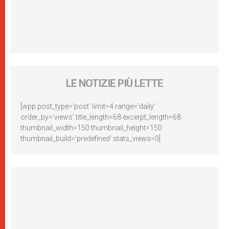
LE NOTIZIE PIÙ LETTE
[wpp post_type='post' limit=4 range='daily'
order_by='views' title_length=68 excerpt_length=68
thumbnail_width=150 thumbnail_height=150
thumbnail_build='predefined' stats_views=0]