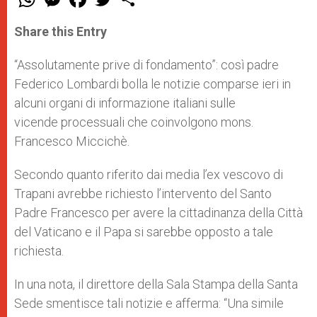
h
e
a
w
h
a
s
c
i
a
t
s
e
t
r
Share this Entry
s
e
b
t
e
A
n
o
e
p
g
o
r
“Assolutamente prive di fondamento”: così padre
p
e
k
Federico Lombardi bolla le notizie comparse ieri in
r
alcuni organi di informazione italiani sulle
vicende processuali che coinvolgono mons.
Francesco Miccichè.
Secondo quanto riferito dai media l’ex vescovo di
Trapani avrebbe richiesto l’intervento del Santo
Padre Francesco per avere la cittadinanza della Città
del Vaticano e il Papa si sarebbe opposto a tale
richiesta.
In una nota, il direttore della Sala Stampa della Santa
Sede smentisce tali notizie e afferma: “Una simile