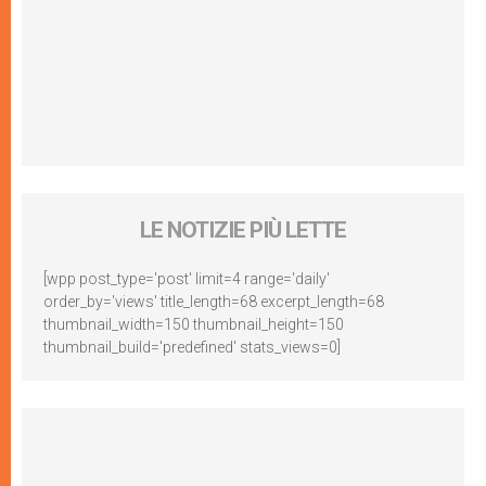
LE NOTIZIE PIÙ LETTE
[wpp post_type='post' limit=4 range='daily'
order_by='views' title_length=68 excerpt_length=68
thumbnail_width=150 thumbnail_height=150
thumbnail_build='predefined' stats_views=0]