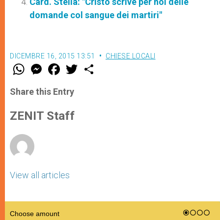
Card. Stella: "Cristo scrive per noi delle
domande col sangue dei martiri"
DICEMBRE 16, 2015 13:51
CHIESE LOCALI
W
M
F
T
S
h
e
a
w
h
a
s
c
i
a
t
s
e
t
r
Share this Entry
s
e
b
t
e
A
n
o
e
p
g
o
r
ZENIT Staff
p
e
k
r
View all articles