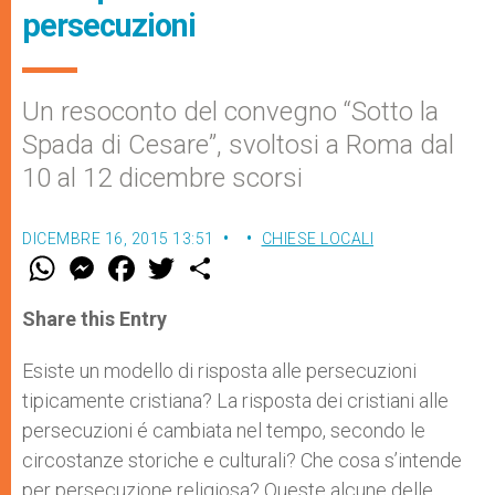
persecuzioni
Un resoconto del convegno “Sotto la
Spada di Cesare”, svoltosi a Roma dal
10 al 12 dicembre scorsi
DICEMBRE 16, 2015 13:51
CHIESE LOCALI
W
M
F
T
S
h
e
a
w
h
a
s
c
i
a
t
s
e
t
r
Share this Entry
s
e
b
t
e
A
n
o
e
p
g
o
r
Esiste un modello di risposta alle persecuzioni
p
e
k
tipicamente cristiana? La risposta dei cristiani alle
r
persecuzioni é cambiata nel tempo, secondo le
circostanze storiche e culturali? Che cosa s’intende
per persecuzione religiosa? Queste alcune delle