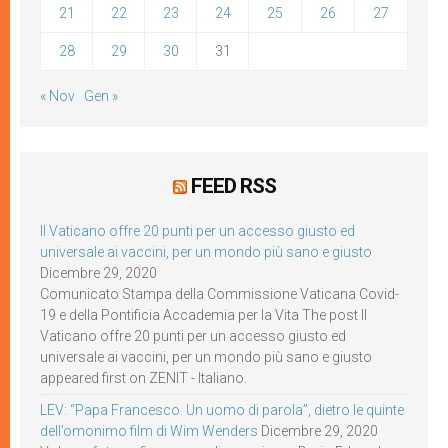
21
22
23
24
25
26
27
28
29
30
31
« Nov
Gen »
FEED RSS
Il Vaticano offre 20 punti per un accesso giusto ed
universale ai vaccini, per un mondo più sano e giusto
Dicembre 29, 2020
Comunicato Stampa della Commissione Vaticana Covid-
19 e della Pontificia Accademia per la Vita The post Il
Vaticano offre 20 punti per un accesso giusto ed
universale ai vaccini, per un mondo più sano e giusto
appeared first on ZENIT - Italiano.
LEV: “Papa Francesco. Un uomo di parola”, dietro le quinte
dell’omonimo film di Wim Wenders
Dicembre 29, 2020