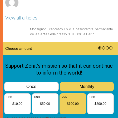
View all articles
Monsignor Francesco Follo è osservatore permanente
della Santa Sede presso l'UNESCO a Parigi.