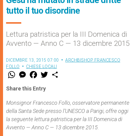
tutto il tuo disordine
Lettura patristica per la III Domenica di
Avvento — Anno C — 13 dicembre 2015
DICEMBRE 13, 2015 07:00
ARCHBISHOP FRANCESCO
FOLLO
CHIESE LOCALI
W
M
F
T
S
h
e
a
w
h
a
s
c
i
a
t
s
e
t
r
Share this Entry
s
e
b
t
e
A
n
o
e
p
g
o
r
Monsignor Francesco Follo, osservatore permanente
p
e
k
della Santa Sede presso l’UNESCO a Parigi, offre oggi
r
la seguente lettura patristica per la III Domenica di
Avvento — Anno C — 13 dicembre 2015.