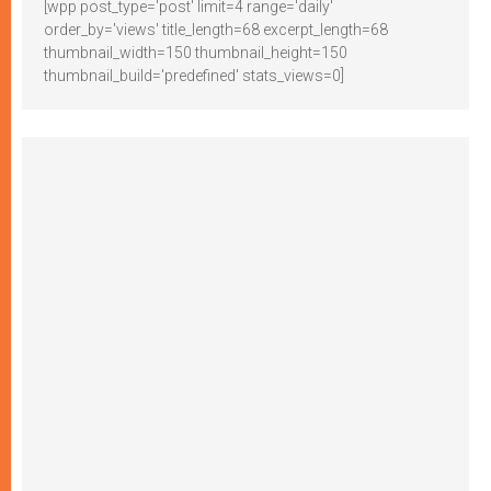
[wpp post_type='post' limit=4 range='daily'
order_by='views' title_length=68 excerpt_length=68
thumbnail_width=150 thumbnail_height=150
thumbnail_build='predefined' stats_views=0]