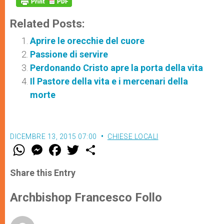
Related Posts:
Aprire le orecchie del cuore
Passione di servire
Perdonando Cristo apre la porta della vita
Il Pastore della vita e i mercenari della
morte
DICEMBRE 13, 2015 07:00
CHIESE LOCALI
W
M
F
T
S
h
e
a
w
h
a
s
c
i
a
t
s
e
t
r
Share this Entry
s
e
b
t
e
A
n
o
e
p
g
o
r
Archbishop Francesco Follo
p
e
k
r