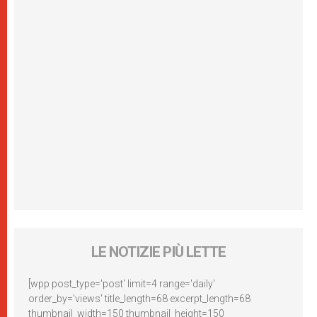
LE NOTIZIE PIÙ LETTE
[wpp post_type='post' limit=4 range='daily'
order_by='views' title_length=68 excerpt_length=68
thumbnail_width=150 thumbnail_height=150