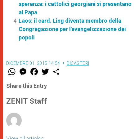
speranza: i cattolici georgiani si presentano
al Papa
Laos: il card. Ling diventa membro della
Congregazione per l'evangelizzazione dei
popoli
DICEMBRE 01, 2015 14:54
DICASTERI
W
M
F
T
S
h
e
a
w
h
a
s
c
i
a
t
s
e
t
r
Share this Entry
s
e
b
t
e
A
n
o
e
p
g
o
r
ZENIT Staff
p
e
k
r
View all articles