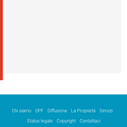
Chi siamo
DPF
Diffusione
La Proprietà
Servizi
Status legale
Copyright
Contattaci