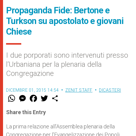
Propaganda Fide: Bertone e
Turkson su apostolato e giovani
Chiese
I due porporati sono intervenuti presso
l’Urbaniana per la plenaria della
Congregazione
DICEMBRE 01, 2015 14:54
ZENIT STAFF
DICASTERI
W
M
F
T
S
h
e
a
w
h
a
s
c
i
a
t
s
e
t
r
Share this Entry
s
e
b
t
e
A
n
o
e
p
g
o
r
La prima relazione all’Assemblea plenaria della
p
e
k
Congregazione per l’Evangelizzazione dei Popoli
r