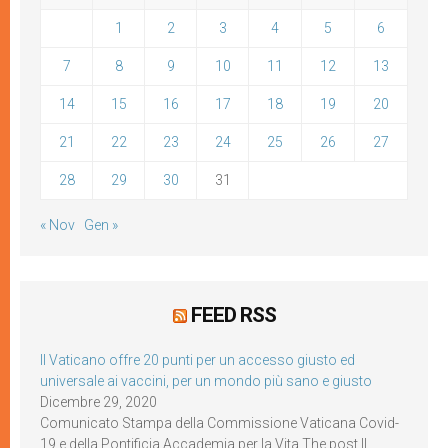
1
2
3
4
5
6
7
8
9
10
11
12
13
14
15
16
17
18
19
20
21
22
23
24
25
26
27
28
29
30
31
« Nov
Gen »
FEED RSS
Il Vaticano offre 20 punti per un accesso giusto ed
universale ai vaccini, per un mondo più sano e giusto
Dicembre 29, 2020
Comunicato Stampa della Commissione Vaticana Covid-
19 e della Pontificia Accademia per la Vita The post Il