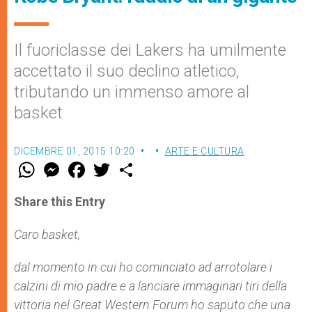
Il fuoriclasse dei Lakers ha umilmente
accettato il suo declino atletico,
tributando un immenso amore al
basket
DICEMBRE 01, 2015 10:20
ARTE E CULTURA
W
M
F
T
S
h
e
a
w
h
a
s
c
i
a
t
s
e
t
r
Share this Entry
s
e
b
t
e
A
n
o
e
p
g
o
r
Caro basket,
p
e
k
r
dal momento in cui ho cominciato ad arrotolare i
calzini di mio padre e a lanciare immaginari tiri della
vittoria nel Great Western Forum ho saputo che una