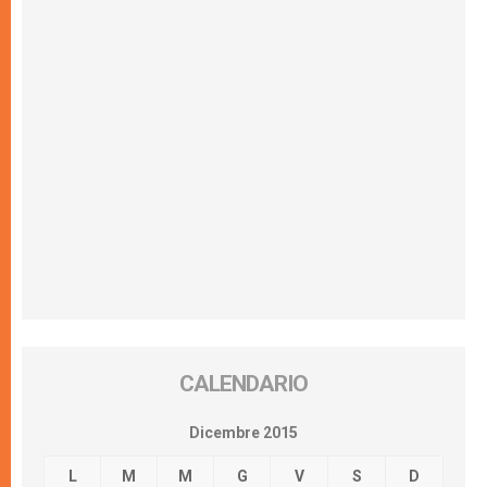
CALENDARIO
Dicembre 2015
L
M
M
G
V
S
D