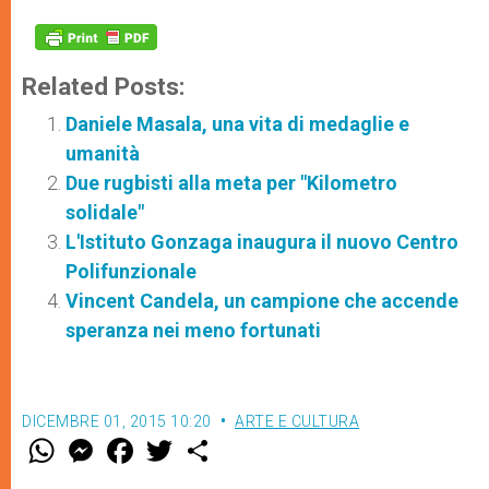
Related Posts:
Daniele Masala, una vita di medaglie e
umanità
Due rugbisti alla meta per "Kilometro
solidale"
L'Istituto Gonzaga inaugura il nuovo Centro
Polifunzionale
Vincent Candela, un campione che accende
speranza nei meno fortunati
DICEMBRE 01, 2015 10:20
ARTE E CULTURA
W
M
F
T
S
h
e
a
w
h
a
s
c
i
a