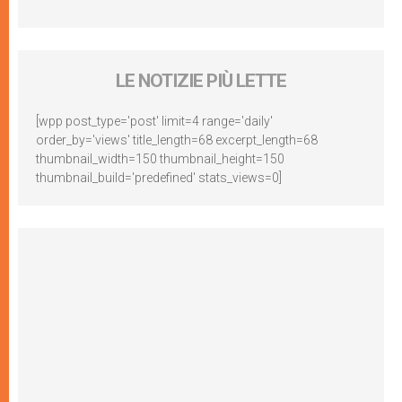
LE NOTIZIE PIÙ LETTE
[wpp post_type='post' limit=4 range='daily'
order_by='views' title_length=68 excerpt_length=68
thumbnail_width=150 thumbnail_height=150
thumbnail_build='predefined' stats_views=0]