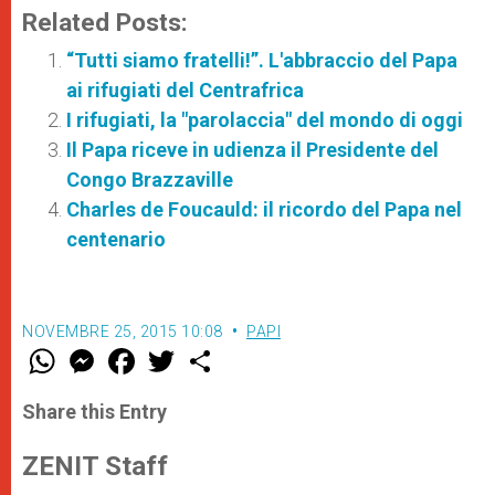
Related Posts:
“Tutti siamo fratelli!”. L'abbraccio del Papa
ai rifugiati del Centrafrica
I rifugiati, la "parolaccia" del mondo di oggi
Il Papa riceve in udienza il Presidente del
Congo Brazzaville
Charles de Foucauld: il ricordo del Papa nel
centenario
NOVEMBRE 25, 2015 10:08
PAPI
W
M
F
T
S
h
e
a
w
h
a
s
c
i
a
t
s
e
t
r
Share this Entry
s
e
b
t
e
A
n
o
e
p
g
o
r
ZENIT Staff
p
e
k
r