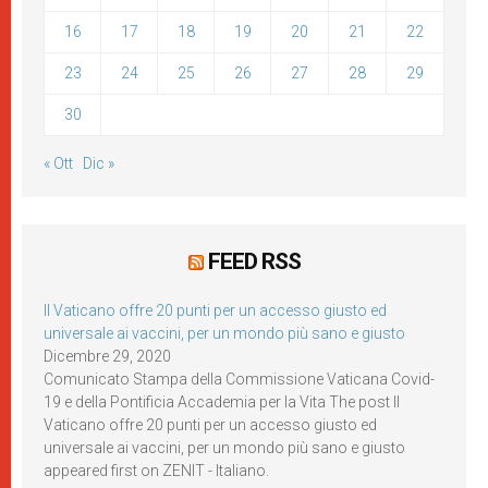
16
17
18
19
20
21
22
23
24
25
26
27
28
29
30
« Ott
Dic »
FEED RSS
Il Vaticano offre 20 punti per un accesso giusto ed
universale ai vaccini, per un mondo più sano e giusto
Dicembre 29, 2020
Comunicato Stampa della Commissione Vaticana Covid-
19 e della Pontificia Accademia per la Vita The post Il
Vaticano offre 20 punti per un accesso giusto ed
universale ai vaccini, per un mondo più sano e giusto
appeared first on ZENIT - Italiano.