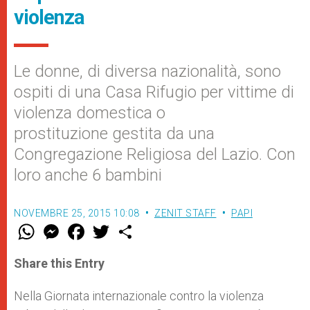
violenza
Le donne, di diversa nazionalità, sono
ospiti di una Casa Rifugio per vittime di
violenza domestica o
prostituzione gestita da una
Congregazione Religiosa del Lazio. Con
loro anche 6 bambini
NOVEMBRE 25, 2015 10:08
ZENIT STAFF
PAPI
W
M
F
T
S
h
e
a
w
h
a
s
c
i
a
t
s
e
t
r
Share this Entry
s
e
b
t
e
A
n
o
e
p
g
o
r
Nella Giornata internazionale contro la violenza
p
e
k