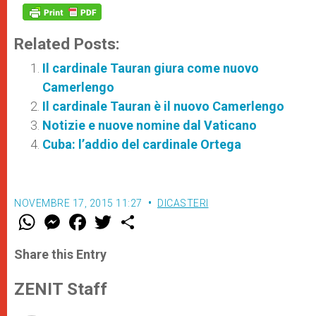
Related Posts:
Il cardinale Tauran giura come nuovo
Camerlengo
Il cardinale Tauran è il nuovo Camerlengo
Notizie e nuove nomine dal Vaticano
Cuba: l’addio del cardinale Ortega
NOVEMBRE 17, 2015 11:27
DICASTERI
W
M
F
T
S
h
e
a
w
h
a
s
c
i
a
t
s
e
t
r
Share this Entry
s
e
b
t
e
A
n
o
e
p
g
o
r
ZENIT Staff
p
e
k
r