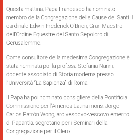
A
n
o
e
p
g
o
r
Questa mattina, Papa Francesco ha nominato
p
e
k
membro della Congregazione delle Cause dei Santi il
r
cardinale Edwin Frederick O’Brien, Gran Maestro
dell’Ordine Equestre del Santo Sepolcro di
Gerusalemme.
Come consultore della medesima Congregazione è
stata nominata poi la prof.ssa Stefania Nanni,
docente associato di Storia moderna presso
l’Università “La Sapienza” di Roma.
Il Papa ha poi nominato consigliere della Pontificia
Commissione per l’America Latina mons. Jorge
Carlos Patrón Wong, arcivescovo-vescovo emerito
di Papantla, segretario per i Seminari della
Congregazione per il Clero.