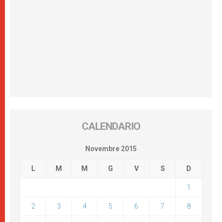
CALENDARIO
Novembre 2015
L
M
M
G
V
S
D
1
2
3
4
5
6
7
8