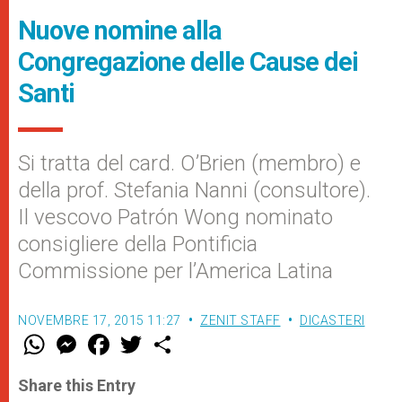
Nuove nomine alla
Congregazione delle Cause dei
Santi
Si tratta del card. O’Brien (membro) e
della prof. Stefania Nanni (consultore).
Il vescovo Patrón Wong nominato
consigliere della Pontificia
Commissione per l’America Latina
NOVEMBRE 17, 2015 11:27
ZENIT STAFF
DICASTERI
W
M
F
T
S
h
e
a
w
h
a
s
c
i
a
t
s
e
t
r
Share this Entry
s
e
b
t
e