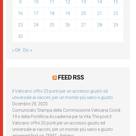
9
10
11
12
13
14
15
16
17
18
19
20
21
22
23
24
25
26
27
28
29
30
« Ott
Dic »
FEED RSS
Il Vaticano offre 20 punti per un accesso giusto ed
universale ai vaccini, per un mondo più sano e giusto
Dicembre 29, 2020
Comunicato Stampa della Commissione Vaticana Covid-
19 e della Pontificia Accademia per la Vita The post Il
Vaticano offre 20 punti per un accesso giusto ed
universale ai vaccini, per un mondo più sano e giusto
appeared first on ZENIT - Italiano.