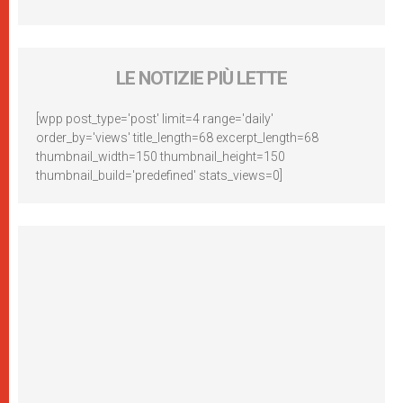
LE NOTIZIE PIÙ LETTE
[wpp post_type='post' limit=4 range='daily'
order_by='views' title_length=68 excerpt_length=68
thumbnail_width=150 thumbnail_height=150
thumbnail_build='predefined' stats_views=0]