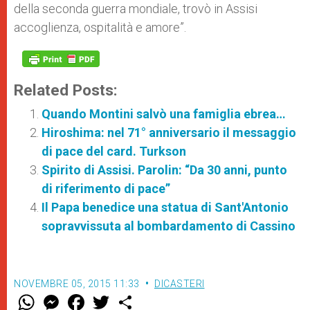
della seconda guerra mondiale, trovò in Assisi
accoglienza, ospitalità e amore”.
Related Posts:
Quando Montini salvò una famiglia ebrea…
Hiroshima: nel 71° anniversario il messaggio
di pace del card. Turkson
Spirito di Assisi. Parolin: “Da 30 anni, punto
di riferimento di pace”
Il Papa benedice una statua di Sant'Antonio
sopravvissuta al bombardamento di Cassino
NOVEMBRE 05, 2015 11:33
DICASTERI
W
M
F
T
S
h
e
a
w
h