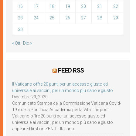
16
17
18
19
20
21
22
23
24
25
26
27
28
29
30
« Ott
Dic »
FEED RSS
Il Vaticano offre 20 punti per un accesso giusto ed
universale ai vaccini, per un mondo più sano e giusto
Dicembre 29, 2020
Comunicato Stampa della Commissione Vaticana Covid-
19 e della Pontificia Accademia per la Vita The post Il
Vaticano offre 20 punti per un accesso giusto ed
universale ai vaccini, per un mondo più sano e giusto
appeared first on ZENIT - Italiano.