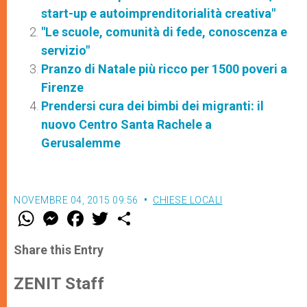
start-up e autoimprenditorialità creativa"
"Le scuole, comunità di fede, conoscenza e
servizio"
Pranzo di Natale più ricco per 1500 poveri a
Firenze
Prendersi cura dei bimbi dei migranti: il
nuovo Centro Santa Rachele a
Gerusalemme
NOVEMBRE 04, 2015 09:56
CHIESE LOCALI
W
M
F
T
S
h
e
a
w
h
a
s
c
i
a
t
s
e
t
r
Share this Entry
s
e
b
t
e
A
n
o
e
p
g
o
r
ZENIT Staff
p
e
k
r