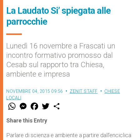
La Laudato Si’ spiegata alle
parrocchie
Lunedì 16 novembre a Frascati un
incontro formativo promosso dal
Cesab sul rapporto tra Chiesa,
ambiente e impresa
NOVEMBRE 04, 2015 09:56
ZENIT STAFF
CHIESE
LOCALI
W
M
F
T
S
h
e
a
w
h
a
s
c
i
a
t
s
e
t
r
Share this Entry
s
e
b
t
e
A
n
o
e
p
g
o
r
Parlare di scienza e ambiente a partire dall’enciclica
p
e
k