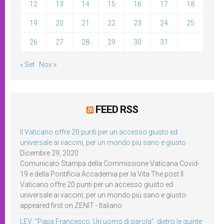
12
13
14
15
16
17
18
19
20
21
22
23
24
25
26
27
28
29
30
31
« Set
Nov »
FEED RSS
Il Vaticano offre 20 punti per un accesso giusto ed
universale ai vaccini, per un mondo più sano e giusto
Dicembre 29, 2020
Comunicato Stampa della Commissione Vaticana Covid-
19 e della Pontificia Accademia per la Vita The post Il
Vaticano offre 20 punti per un accesso giusto ed
universale ai vaccini, per un mondo più sano e giusto
appeared first on ZENIT - Italiano.
LEV: “Papa Francesco. Un uomo di parola”, dietro le quinte