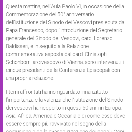
A
n
o
e
p
g
o
r
Questa mattina, nell’Aula Paolo VI, in occasione della
p
e
k
Commemorazione del 50° anniversario
r
dell’istituzione del Sinodo dei Vescovi presieduta da
Papa Francesco, dopo l’introduzione del Segretario
generale del Sinodo dei Vescovi, card. Lorenzo
Baldisseri, e in seguito alla Relazione
commemorativa esposta dal card. Christoph
Schönborn, arcivescovo di Vienna, sono intervenuti i
cinque presidenti delle Conferenze Episcopali con
una propria relazione.
I temi affrontati hanno riguardato innanzitutto
l’importanza e la valenza che l’istituzione del Sinodo
dei vescovi ha ricoperto in questi 50 anni in Europa,
Asia, Africa, America e Oceania e di come esso deve
essere sempre più ravvivato nel segno della
comunione e della evangelizzazione dei popoli. Ogni