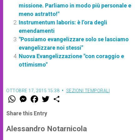
missione. Parliamo in modo più personale e
meno astratto!"
Instrumentum laboris: è l’ora degli
emendamenti
"Possiamo evangelizzare solo se lasciamo
evangelizzare noi stessi"
Nuova Evangelizzazione "con coraggio e
ottimismo"
OTTOBRE 17, 2015 15:38
SEZIONI TEMPORALI
W
M
F
T
S
h
e
a
w
h
a
s
c
i
a
t
s
e
t
r
Share this Entry
s
e
b
t
e
A
n
o
e
p
g
o
r
Alessandro Notarnicola
p
e
k
r