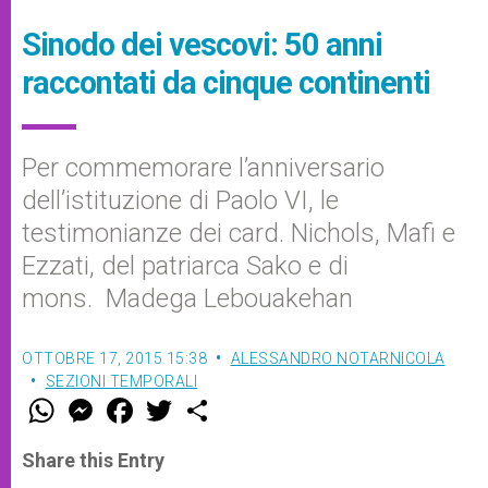
Sinodo dei vescovi: 50 anni
raccontati da cinque continenti
Per commemorare l’anniversario
dell’istituzione di Paolo VI, le
testimonianze dei card. Nichols, Mafi e
Ezzati, del patriarca Sako e di
mons. Madega Lebouakehan
OTTOBRE 17, 2015 15:38
ALESSANDRO NOTARNICOLA
SEZIONI TEMPORALI
W
M
F
T
S
h
e
a
w
h
a
s
c
i
a
t
s
e
t
r
Share this Entry
s
e
b
t
e