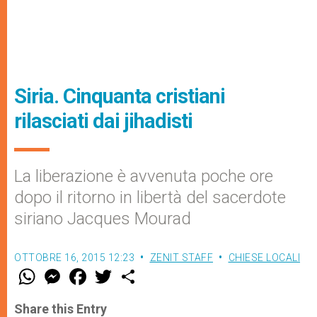
Siria. Cinquanta cristiani
rilasciati dai jihadisti
La liberazione è avvenuta poche ore
dopo il ritorno in libertà del sacerdote
siriano Jacques Mourad
OTTOBRE 16, 2015 12:23
ZENIT STAFF
CHIESE LOCALI
W
M
F
T
S
h
e
a
w
h
a
s
c
i
a
t
s
e
t
r
Share this Entry
s
e
b
t
e