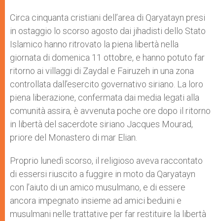
A
n
o
e
p
g
o
r
Circa cinquanta cristiani dell’area di Qaryatayn presi
p
e
k
in ostaggio lo scorso agosto dai jihadisti dello Stato
r
Islamico hanno ritrovato la piena libertà nella
giornata di domenica 11 ottobre, e hanno potuto far
ritorno ai villaggi di Zaydal e Fairuzeh in una zona
controllata dall’esercito governativo siriano. La loro
piena liberazione, confermata dai media legati alla
comunità assira, è avvenuta poche ore dopo il ritorno
in libertà del sacerdote siriano Jacques Mourad,
priore del Monastero di mar Elian.
Proprio lunedì scorso, il religioso aveva raccontato
di essersi riuscito a fuggire in moto da Qaryatayn
con l’aiuto di un amico musulmano, e di essere
ancora impegnato insieme ad amici beduini e
musulmani nelle trattative per far restituire la libertà