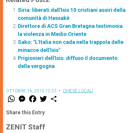
Siria: liberati dall'Isis 10 cristiani assiri della
comunità di Hassakè
Direttore di ACS Gran Bretagna testimonia
la violenza in Medio Oriente
Sako: "L'Italia non cada nella trappola delle
minacce dell'Isis"
Prigionieri dell'Isis: diffuso il documento
della vergogna
OTTOBRE 16, 2015 12:23
CHIESE LOCALI
W
M
F
T
S
h
e
a
w
h
a
s
c
i
a
t
s
e
t
r
Share this Entry
s
e
b
t
e
A
n
o
e
p
g
o
r
ZENIT Staff
p
e
k