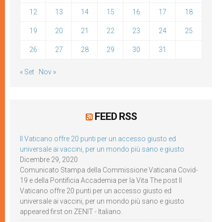
12
13
14
15
16
17
18
19
20
21
22
23
24
25
26
27
28
29
30
31
« Set
Nov »
FEED RSS
Il Vaticano offre 20 punti per un accesso giusto ed
universale ai vaccini, per un mondo più sano e giusto
Dicembre 29, 2020
Comunicato Stampa della Commissione Vaticana Covid-
19 e della Pontificia Accademia per la Vita The post Il
Vaticano offre 20 punti per un accesso giusto ed
universale ai vaccini, per un mondo più sano e giusto
appeared first on ZENIT - Italiano.