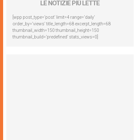
LE NOTIZIE PIÙ LETTE
[wpp post_type='post' limit=4 range='daily'
order_by='views' title_length=68 excerpt_length=68
thumbnail_width=150 thumbnail_height=150
thumbnail_build='predefined' stats_views=0]