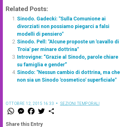
Related Posts:
Sinodo. Gadecki: "Sulla Comunione ai
divorziati non possiamo piegarci a falsi
modelli di pensiero"
Sinodo. Pell: "Alcune proposte un 'cavallo di
Troia' per minare dottrina"
Introvigne: “Grazie al Sinodo, parole chiare
su famiglia e gender”
Sinodo: "Nessun cambio di dottrina, ma che
non sia un Sinodo 'cosmetico' superficiale"
OTTOBRE 12, 2015 16:33
SEZIONI TEMPORALI
W
M
F
T
S
h
e
a
w
h
a
s
c
i
a
t
s
e
t
r
Share this Entry
s
e
b
t
e