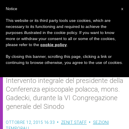
IT
Notice
x
This website or its third party tools use cookies, which are
necessary to its functioning and required to achieve the
purposes illustrated in the cookie policy. If you want to know
"Non abbiamo nessun potere di
more or withdraw your consent to all or some of the cookies,
please refer to the
cookie policy
.
cambiare la dottrina della
Chiesa"
By closing this banner, scrolling this page, clicking a link or
continuing to browse otherwise, you agree to the use of cookies.
Intervento integrale del presidente della
Conferenza episcopale polacca, mons.
Gadecki, durante la VI Congregazione
generale del Sinodo
OTTOBRE 12, 2015 16:33
ZENIT STAFF
SEZIONI
TEMPORALI