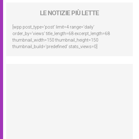
LE NOTIZIE PIÙ LETTE
[wpp post_type='post' limit=4 range='daily'
order_by='views' title_length=68 excerpt_length=68
thumbnail_width=150 thumbnail_height=150
thumbnail_build='predefined' stats_views=0]