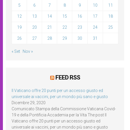
5
6
7
8
9
10
11
12
13
14
15
16
17
18
19
20
21
22
23
24
25
26
27
28
29
30
31
« Set
Nov »
FEED RSS
Il Vaticano offre 20 punti per un accesso giusto ed
universale ai vaccini, per un mondo più sano e giusto
Dicembre 29, 2020
Comunicato Stampa della Commissione Vaticana Covid-
19 e della Pontificia Accademia per la Vita The post Il
Vaticano offre 20 punti per un accesso giusto ed
universale ai vaccini, per un mondo più sano e giusto