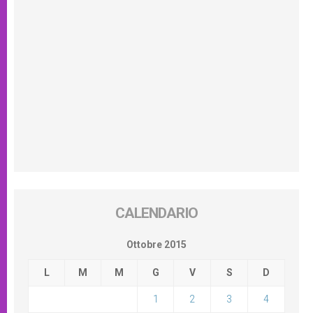
CALENDARIO
Ottobre 2015
L
M
M
G
V
S
D
1
2
3
4