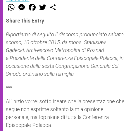
W
M
F
T
S
h
e
a
w
h
a
s
c
i
a
t
s
e
t
r
Share this Entry
s
e
b
t
e
A
n
o
e
p
g
o
r
Riportiamo di seguito il discorso pronunciato sabato
p
e
k
scorso, 10 ottobre 2015, da mons. Stanisław
r
Gądecki, Arcivescovo Metropolita di Poznań
e Presidente della Conferenza Episcopale Polacca, in
occasione della sesta Congregazione Generale del
Sinodo ordinario sulla famiglia.
***
All’inizio vorrei sottolineare che la presentazione che
segue non esprime soltanto la mia opinione
personale, ma l’opinione di tutta la Conferenza
Episcopale Polacca.