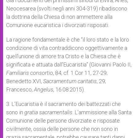
Già i documenti dei primissimi sinodi di Elvira, Arles,
Neocesarea (svolti negli anni 304-319) ribadiscono
la dottrina della Chiesa di non ammettere alla
Comunione eucaristica i divorziati risposati.
La ragione fondamentale è che “il loro stato e la loro
condizione di vita contraddicono oggettivamente a
quell’unione di amore tra Cristo e la Chiesa che è
significata e attuata dall’Eucaristia” (Giovanni Paolo II,
Familiaris consortio
, 84; cf. 1 Cor 11, 27-29;
Benedetto XVI,
Sacramentum caritatis
, 29;
Francesco,
Angelus
, 16.08.2015).
3. L’Eucaristia è il sacramento dei battezzati che
sono in
gratia sacramentalis
. L’ammissione alla Santa
Comunione delle persone divorziate e risposate
civilmente, ossia delle persone che non sono in
grazia sacramentale, potrebbe causare tanti danni