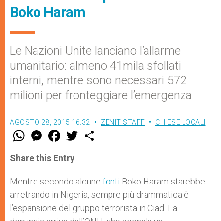
Boko Haram
Le Nazioni Unite lanciano l’allarme
umanitario: almeno 41mila sfollati
interni, mentre sono necessari 572
milioni per fronteggiare l’emergenza
AGOSTO 28, 2015 16:32
ZENIT STAFF
CHIESE LOCALI
W
M
F
T
S
h
e
a
w
h
a
s
c
i
a
t
s
e
t
r
Share this Entry
s
e
b
t
e
A
n
o
e
p
g
o
r
Mentre secondo alcune
fonti
Boko Haram starebbe
p
e
k
arretrando in Nigeria, sempre più drammatica è
r
l’espansione del gruppo terrorista in Ciad. La