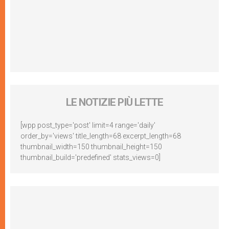
LE NOTIZIE PIÙ LETTE
[wpp post_type='post' limit=4 range='daily'
order_by='views' title_length=68 excerpt_length=68
thumbnail_width=150 thumbnail_height=150
thumbnail_build='predefined' stats_views=0]