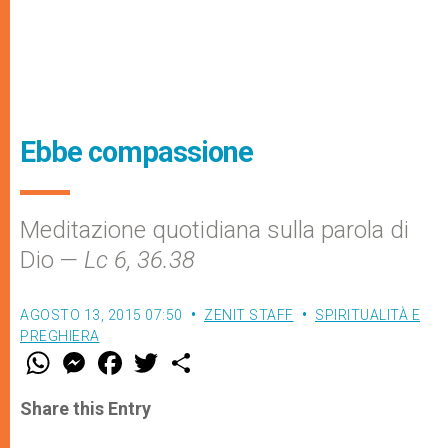
Ebbe compassione
Meditazione quotidiana sulla parola di
Dio —
Lc 6, 36.38
AGOSTO 13, 2015 07:50
ZENIT STAFF
SPIRITUALITÀ E
PREGHIERA
W
M
F
T
S
h
e
a
w
h
a
s
c
i
a
t
s
e
t
r
Share this Entry
s
e
b
t
e
A
n
o
e