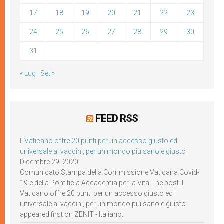
17
18
19
20
21
22
23
24
25
26
27
28
29
30
31
« Lug
Set »
FEED RSS
Il Vaticano offre 20 punti per un accesso giusto ed
universale ai vaccini, per un mondo più sano e giusto
Dicembre 29, 2020
Comunicato Stampa della Commissione Vaticana Covid-
19 e della Pontificia Accademia per la Vita The post Il
Vaticano offre 20 punti per un accesso giusto ed
universale ai vaccini, per un mondo più sano e giusto
appeared first on ZENIT - Italiano.