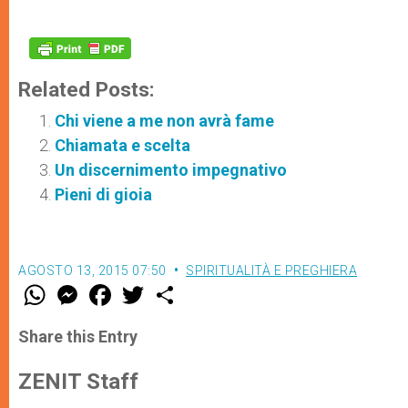
Related Posts:
Chi viene a me non avrà fame
Chiamata e scelta
Un discernimento impegnativo
Pieni di gioia
AGOSTO 13, 2015 07:50
SPIRITUALITÀ E PREGHIERA
W
M
F
T
S
h
e
a
w
h
a
s
c
i
a
t
s
e
t
r
Share this Entry
s
e
b
t
e
A
n
o
e
p
g
o
r
ZENIT Staff
p
e
k
r