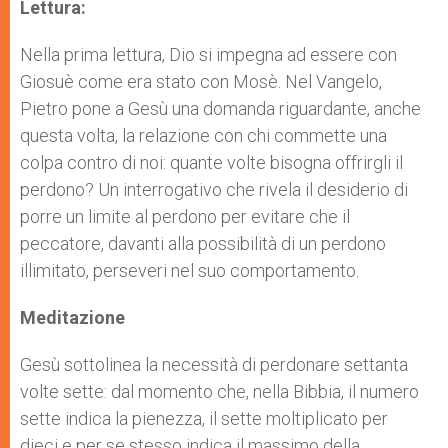
p
g
o
r
Lettura:
p
e
k
r
Nella prima lettura, Dio si impegna ad essere con
Giosuè come era stato con Mosè. Nel Vangelo,
Pietro pone a Gesù una domanda riguardante, anche
questa volta, la relazione con chi commette una
colpa contro di noi: quante volte bisogna offrirgli il
perdono? Un interrogativo che rivela il desiderio di
porre un limite al perdono per evitare che il
peccatore, davanti alla possibilità di un perdono
illimitato, perseveri nel suo comportamento.
Meditazione
Gesù sottolinea la necessità di perdonare settanta
volte sette: dal momento che, nella Bibbia, il numero
sette indica la pienezza, il sette moltiplicato per
dieci e per se stesso indica il massimo della