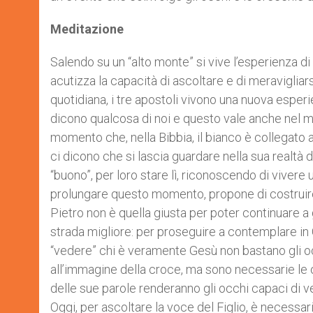
Meditazione
Salendo su un “alto monte” si vive l’esperienza di s
acutizza la capacità di ascoltare e di meravigliar
quotidiana, i tre apostoli vivono una nuova esperie
dicono qualcosa di noi e questo vale anche nel mon
momento che, nella Bibbia, il bianco è collegato all
ci dicono che si lascia guardare nella sua realtà 
“buono”, per loro stare lì, riconoscendo di vivere 
prolungare questo momento, propone di costruire 
Pietro non è quella giusta per poter continuare a
strada migliore: per proseguire a contemplare in 
“vedere” chi è veramente Gesù non bastano gli oc
all’immagine della croce, ma sono necessarie le o
delle sue parole renderanno gli occhi capaci di ve
Oggi, per ascoltare la voce del Figlio, è necessari