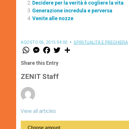
Decidere per la verità è cogliere la vita
Generazione incredula e perversa
Venite alle nozze
AGOSTO 06, 2015 04:00
SPIRITUALITÀ E PREGHIERA
W
M
F
T
S
h
e
a
w
h
a
s
c
i
a
t
s
e
t
r
Share this Entry
s
e
b
t
e
A
n
o
e
p
g
o
r
ZENIT Staff
p
e
k
r
View all articles