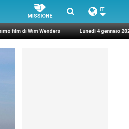
IT
MISSIONE
im Wenders
Lunedì 4 gennaio 2021: Possesso car