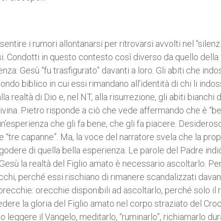
entire i rumori allontanarsi per ritrovarsi avvolti nel “silenz
si. Condotti in questo contesto così diverso da quello della 
nza: Gesù “fu trasfigurato” davanti a loro. Gli abiti che ind
do biblico in cui essi rimandano all’identità di chi li indos
a realtà di Dio e, nel NT, alla risurrezione, gli abiti bianchi 
divina. Pietro risponde a ciò che vede affermando che è “bel
un’esperienza che gli fa bene, che gli fa piacere. Desideroso
“tre capanne”. Ma, la voce del narratore svela che la prop
 godere di quella bella esperienza. Le parole del Padre indi
Gesù la realtà del Figlio amato è necessario ascoltarlo. Pe
chi, perché essi rischiano di rimanere scandalizzati davan
recchie: orecchie disponibili ad ascoltarlo, perché solo il 
dere la gloria del Figlio amato nel corpo straziato del Croc
o leggere il Vangelo, meditarlo, “ruminarlo”, richiamarlo dur