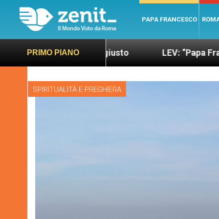
PAPA FRANCESCO
ROM
più sano e giusto
LEV: “Papa Francesco. Un uom
PRIMO PIANO
SPIRITUALITÀ E PREGHIERA