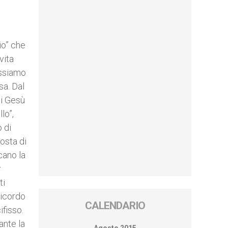
io” che
vita
ossiamo
sa. Dal
di Gesù
lo”,
 di
osta di
cano la
r
ti
ricordo
CALENDARIO
ifisso.
ante la