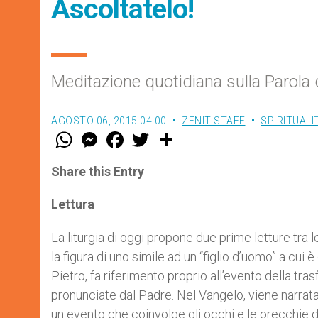
Ascoltatelo!
Meditazione quotidiana sulla Parola 
AGOSTO 06, 2015 04:00
ZENIT STAFF
SPIRITUALI
W
M
F
T
S
h
e
a
w
h
a
s
c
i
a
t
s
e
t
r
Share this Entry
s
e
b
t
e
A
n
o
e
p
g
o
r
Lettura
p
e
k
r
La liturgia di oggi propone due prime letture tra l
la figura di uno simile ad un “figlio d’uomo” a cui
Pietro, fa riferimento proprio all’evento della trasf
pronunciate dal Padre. Nel Vangelo, viene narrata
un evento che coinvolge gli occhi e le orecchie d