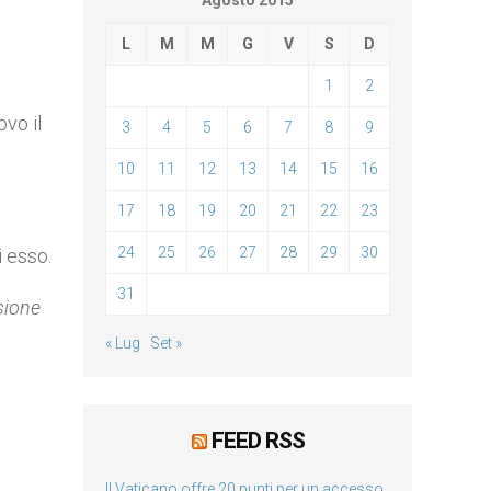
Agosto 2015
L
M
M
G
V
S
D
1
2
ovo il
3
4
5
6
7
8
9
10
11
12
13
14
15
16
17
18
19
20
21
22
23
24
25
26
27
28
29
30
i esso.
31
sione
« Lug
Set »
FEED RSS
Il Vaticano offre 20 punti per un accesso