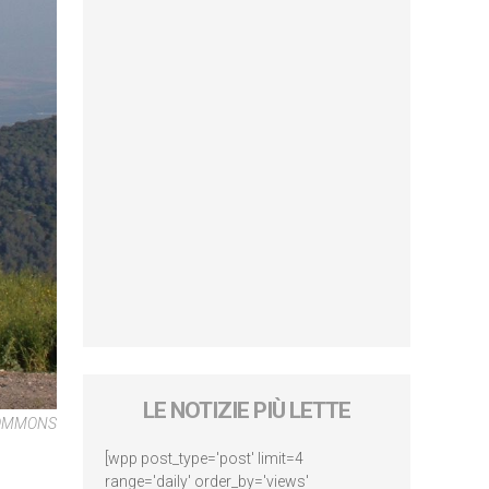
LE NOTIZIE PIÙ LETTE
COMMONS
[wpp post_type='post' limit=4
range='daily' order_by='views'