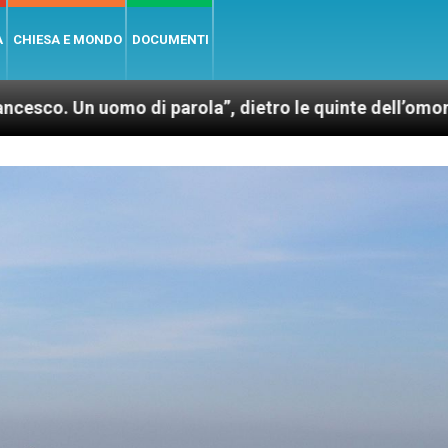
A
CHIESA E MONDO
DOCUMENTI
o di parola”, dietro le quinte dell’omonimo film di W