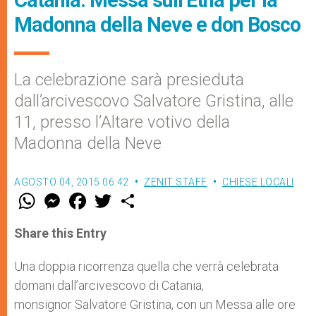
Madonna della Neve e don Bosco
La celebrazione sarà presieduta
dall’arcivescovo Salvatore Gristina, alle
11, presso l’Altare votivo della
Madonna della Neve
AGOSTO 04, 2015 06:42
ZENIT STAFF
CHIESE LOCALI
W
M
F
T
S
h
e
a
w
h
a
s
c
i
a
t
s
e
t
r
Share this Entry
s
e
b
t
e
A
n
o
e
p
g
o
r
Una doppia ricorrenza quella che verrà celebrata
p
e
k
domani dall’arcivescovo di Catania,
r
monsignor Salvatore Gristina, con un Messa alle ore