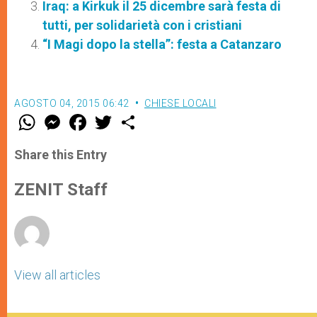
Iraq: a Kirkuk il 25 dicembre sarà festa di
tutti, per solidarietà con i cristiani
“I Magi dopo la stella”: festa a Catanzaro
AGOSTO 04, 2015 06:42
CHIESE LOCALI
W
M
F
T
S
h
e
a
w
h
a
s
c
i
a
t
s
e
t
r
Share this Entry
s
e
b
t
e
A
n
o
e
p
g
o
r
ZENIT Staff
p
e
k
r
View all articles