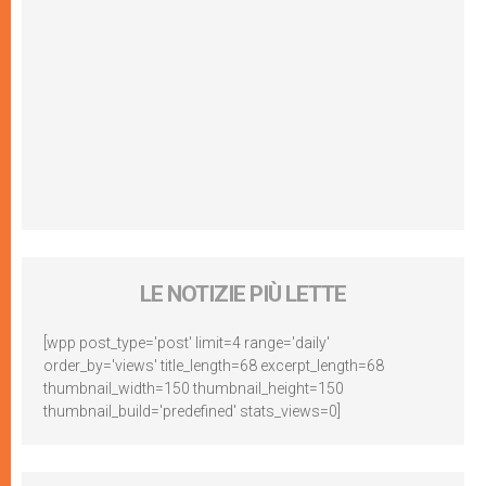
LE NOTIZIE PIÙ LETTE
[wpp post_type='post' limit=4 range='daily'
order_by='views' title_length=68 excerpt_length=68
thumbnail_width=150 thumbnail_height=150
thumbnail_build='predefined' stats_views=0]