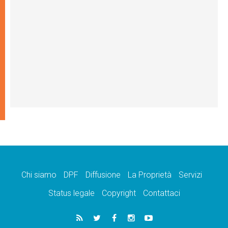
Chi siamo
DPF
Diffusione
La Proprietà
Servizi
Status legale
Copyright
Contattaci