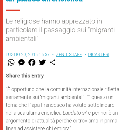
Le religiose hanno apprezzato in
particolare il passaggio sui “migranti
ambientali”
LUGLIO 20, 2015 16:37
ZENIT STAFF
DICASTERI
W
M
F
T
S
h
e
a
w
h
a
s
c
i
a
t
s
e
t
r
Share this Entry
s
e
b
t
e
A
n
o
e
p
g
o
r
“È opportuno che la comunità internazionale rifletta
p
e
k
seriamente sui ‘migranti ambientali’. E’ questo un
r
tema che Papa Francesco ha voluto sottolineare
nella sua ultima enciclica
Laudato si’
e per noi è un
argomento di attualità perché ci troviamo in prima
linea ad assistere chi emigra”.