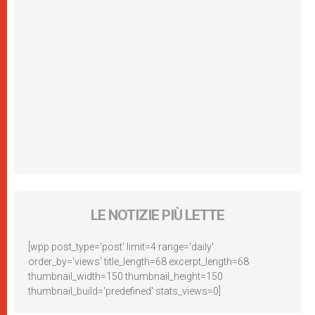
LE NOTIZIE PIÙ LETTE
[wpp post_type='post' limit=4 range='daily'
order_by='views' title_length=68 excerpt_length=68
thumbnail_width=150 thumbnail_height=150
thumbnail_build='predefined' stats_views=0]