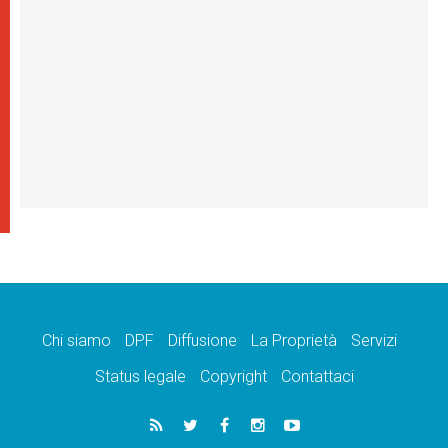
Chi siamo
DPF
Diffusione
La Proprietà
Servizi
Status legale
Copyright
Contattaci