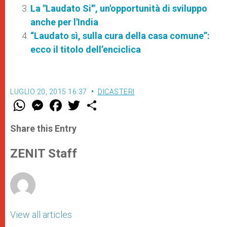
La "Laudato Si'", un'opportunità di sviluppo
anche per l'India
“Laudato sì, sulla cura della casa comune”:
ecco il titolo dell’enciclica
LUGLIO 20, 2015 16:37
DICASTERI
W
M
F
T
S
h
e
a
w
h
a
s
c
i
a
t
s
e
t
r
Share this Entry
s
e
b
t
e
A
n
o
e
p
g
o
r
ZENIT Staff
p
e
k
r
View all articles