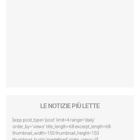
LE NOTIZIE PIÙ LETTE
[wpp post_type='post' limit=4 range='daily'
order_by='views' title_length=68 excerpt_length=68
thumbnail_width=150 thumbnail_height=150
thumbnail_build='predefined' stats_views=0]