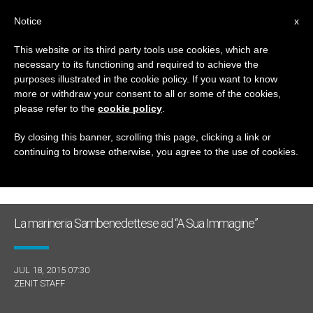
IT
Notice
x
This website or its third party tools use cookies, which are
necessary to its functioning and required to achieve the
GIORNO
purposes illustrated in the cookie policy. If you want to know
Luglio 18th, 2015
more or withdraw your consent to all or some of the cookies,
please refer to the
cookie policy
.
By closing this banner, scrolling this page, clicking a link or
continuing to browse otherwise, you agree to the use of cookies.
ULTIME NOTIZIE
La marineria Sambenedettese ad “A Sua Immagine”
JUL 18, 2015 07:30
ZENIT STAFF