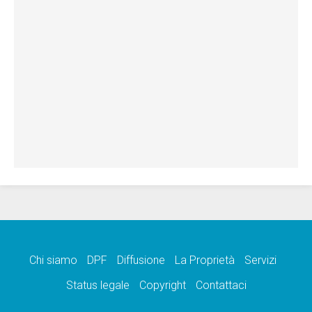
Chi siamo
DPF
Diffusione
La Proprietà
Servizi
Status legale
Copyright
Contattaci