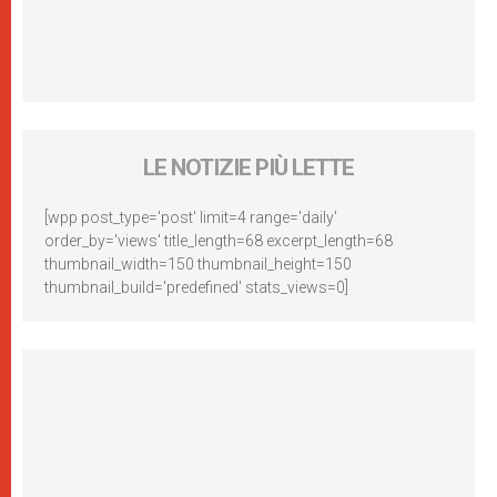
LE NOTIZIE PIÙ LETTE
[wpp post_type='post' limit=4 range='daily'
order_by='views' title_length=68 excerpt_length=68
thumbnail_width=150 thumbnail_height=150
thumbnail_build='predefined' stats_views=0]