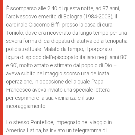
A
n
o
e
p
g
o
r
È scomparso alle 2.40 di questa notte, ad 87 anni,
p
e
k
l’arcivescovo emerito di Bologna (1984-2003), il
r
cardinale Giacomo Biffi, presso la casa di cura
Toniolo, dove era ricoverato da lungo tempo per una
severa forma di cardiopatia dilatativa ed arteriopatia
polidistrettuale. Malato da tempo, il porporato –
figura di spicco dell’episcopato italiano negli anni 80′
e 90′, molto amato e stimato dal popolo di Dio –
aveva subito nel maggio scorso una delicata
operazione, in occasione della quale Papa
Francesco aveva inviato una speciale lettera
per esprimere la sua vicinanza e il suo
incoraggiamento.
Lo stesso Pontefice, impegnato nel viaggio in
America Latina, ha inviato un telegramma di