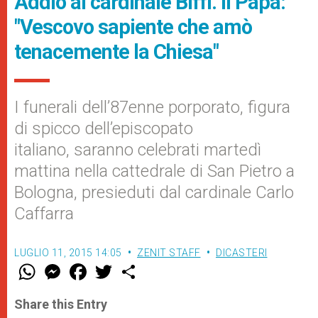
Addio al cardinale Biffi. Il Papa:
"Vescovo sapiente che amò
tenacemente la Chiesa"
​I funerali dell’87enne porporato, figura
di spicco dell’episcopato
italiano, saranno celebrati martedì
mattina nella cattedrale di San Pietro a
Bologna, presieduti dal cardinale Carlo
Caffarra
LUGLIO 11, 2015 14:05
ZENIT STAFF
DICASTERI
W
M
F
T
S
h
e
a
w
h
a
s
c
i
a
t
s
e
t
r
Share this Entry
s
e
b
t
e