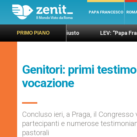
PAPA FRANCESCO
ROM
do più sano e giusto
LEV: “Papa Francesco. Un u
PRIMO PIANO
Genitori: primi testimo
vocazione
Concluso ieri, a Praga, il Congress
partecipanti e numerose testimonianz
pastorali