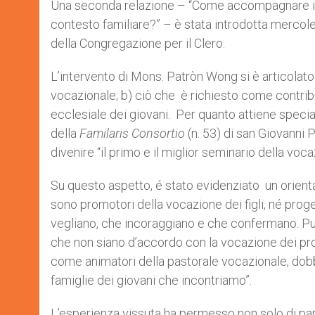
Una seconda relazione – “Come accompagnare i gio
contesto familiare?” – è stata introdotta mercol
della Congregazione per il Clero.
L’intervento di Mons. Patròn Wong si è articolato 
vocazionale; b) ciò che è richiesto come contri
ecclesiale dei giovani. Per quanto attiene speci
della
Familaris Consortio
(n. 53) di san Giovanni P
divenire “il primo e il miglior seminario della voc
Su questo aspetto, é stato evidenziato un orient
sono promotori della vocazione dei figli, né proget
vegliano, che incoraggiano e che confermano. Pu
che non siano d’accordo con la vocazione dei propr
come animatori della pastorale vocazionale, dob
famiglie dei giovani che incontriamo”.
L’esperienza vissuta ha permesso non solo di par