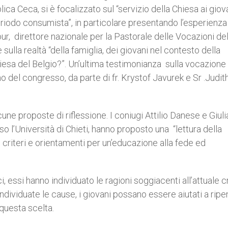
ca Ceca, si è focalizzato sul “servizio della Chiesa ai giov
riodo consumista”, in particolare presentando l’esperienza
our, direttore nazionale per la Pastorale delle Vocazioni de
sulla realtà “della famiglia, dei giovani nel contesto della
hiesa del Belgio?”. Un’ultima testimonianza sulla vocazione 
no del congresso, da parte di fr. Krystof Javurek e Sr .Judit
une proposte di riflessione. I coniugi Attilio Danese e Giuli
o l’Università di Chieti, hanno proposto una “lettura della
: criteri e orientamenti per un’educazione alla fede ed
i, essi hanno individuato le ragioni soggiacenti all’attuale cr
individuate le cause, i giovani possano essere aiutati a rip
 questa scelta.