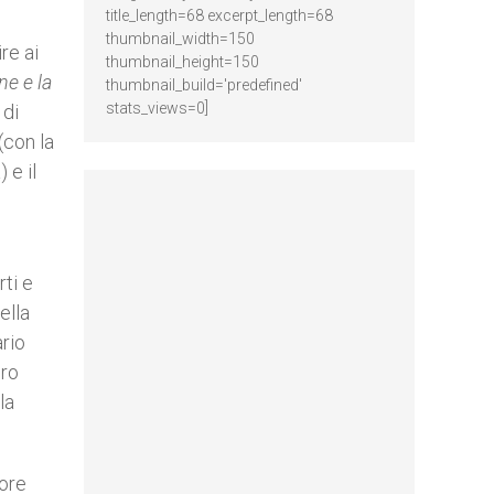
title_length=68 excerpt_length=68
thumbnail_width=150
re ai
thumbnail_height=150
ne e la
thumbnail_build='predefined'
stats_views=0]
 di
(con la
 e il
rti e
ella
rio
ero
la
tore