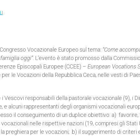
LI
VI° Congresso Vocazionale Europeo sul tema:
“Come accomp
 famiglia oggi”
. L’evento è stato promosso dalla Commissi
nferenze Episcopali Europee (CCEE) –
European Vocations S
e per le Vocazioni della Repubblica Ceca, nelle vesti di Pa
re i Vescovi responsabili della pastorale vocazionale (9), i Di
e, e alcuni rappresentanti degli organismi vocazionali euro
so il conseguimento di un duplice obiettivo: a) favorire, t
tà vocazionali nelle rispettive nazioni (19, compresi gli Stati 
 la preghiera per le vocazioni; b) il suggerimento di criteri 