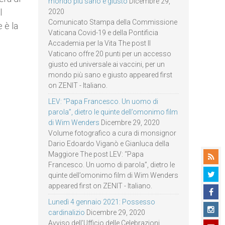
mondo più sano e giusto
Dicembre 29,
l
2020
Comunicato Stampa della Commissione
 è la
Vaticana Covid-19 e della Pontificia
Accademia per la Vita The post Il
Vaticano offre 20 punti per un accesso
giusto ed universale ai vaccini, per un
mondo più sano e giusto appeared first
on ZENIT - Italiano.
LEV: “Papa Francesco. Un uomo di
parola”, dietro le quinte dell’omonimo film
di Wim Wenders
Dicembre 29, 2020
Volume fotografico a cura di monsignor
Dario Edoardo Viganò e Gianluca della
Maggiore The post LEV: “Papa
Francesco. Un uomo di parola”, dietro le
quinte dell’omonimo film di Wim Wenders
appeared first on ZENIT - Italiano.
Lunedì 4 gennaio 2021: Possesso
cardinalizio
Dicembre 29, 2020
Avviso dell’Ufficio delle Celebrazioni