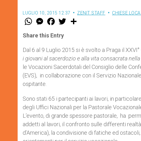
LUGLIO 10, 2015 12:37
ZENIT STAFF
CHIESE LOCA
W
M
F
T
S
h
e
a
w
h
a
s
c
i
a
t
s
e
t
r
Share this Entry
s
e
b
t
e
A
n
o
e
p
g
o
r
Dal 6 al 9 Luglio 2015 si è svolto a Praga il XX
p
e
k
i giovani al sacerdozio e alla vita consacrata nella
r
le Vocazioni Sacerdotali del Consiglio delle Co
(EVS), in collaborazione con il Servizio Nazional
ospitante.
Sono stati 65 i partecipanti ai lavori, in particola
degli Uffici Nazionali per la Pastorale Vocazional
L’evento, di grande spessore pastorale, ha permes
addetti al lavori, il confronto sulle differenti real
d’America), la condivisione di fatiche ed ostacoli,