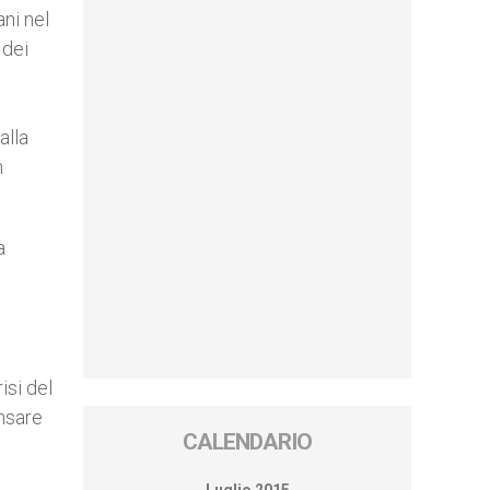
ani nel
 dei
l
alla
h
a
isi del
ensare
CALENDARIO