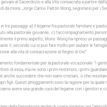
vani al Sacerdozio e alla Vita consacrata a partire dall’a
edì da mons. Jorge Carlos Patròn Wong, segretario per i Se
in tre passaggi: a) il legame fra pastorale familiare e pasto
buto alla pastorale giovanile; c) l’accompagnamento perso
almente il primo aspetto, Mons. Wong ha ripreso un passag
aolo II, secondo cui si può fare molto per aiutare le famigli
azione alla vita di consacrazione al Regno di Dio”.
amento fondamentale per la pastorale vocazionale: “I genit
tisti di essa, ma ne sono i primi testimoni, i primi guardian
ò anche succedere che non siano cristiani, o che resistan
i figli. Questi atteggiamenti sono la ragione per la quale n
biamo avere una grande cura del legame con i genitori e co
lare della famiglia ma anche di vivere insieme una “atmosf