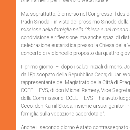
orientamenti per il servizio vocazionale.
Ma, soprattutto, è emerso nel Congresso il desideri
Padri Sinodali, in vista del prossimo Sinodo dell
missione della famiglia nella Chiesa e nel mondo 
condivisione e riflessione, ma anche spazi di disten
celebrazione eucaristica presso la Chiesa della V
concerto di violoncello proposto dai quattro giova
Il primo giorno – dopo i saluti iniziali di mons.
dall’Episcopato della Repubblica Ceca; di Jan Wolf,
rappresentante del Magistrato della Città di Pra
CCEE – EVS; di don Michel Remery, Vice Segretar
della Commissione CCEE – EVS – ha avuto luogo u
Ceco, don Kamil Skoda, insieme ai suoi genitori, 
famiglia sulla vocazione sacerdotale”.
Anche il secondo giorno è stato contrassegnato d