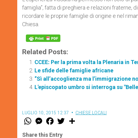
famiglia”, fatta di preghiera e relazioni fraterne,
ricordare le proprie famiglie di origine e nel rima
Chiesa.
Related Posts:
CCEE: Per la prima volta la Plenaria in T
Le sfide delle famiglie africane
“Sì all’accoglienza ma l’immigrazione no
L'episcopato umbro si interroga su "Belle
LUGLIO 10, 2015 12:37
CHIESE LOCALI
W
M
F
T
S
h
e
a
w
h
a
s
c
i
a
t
s
e
t
r
Share this Entry