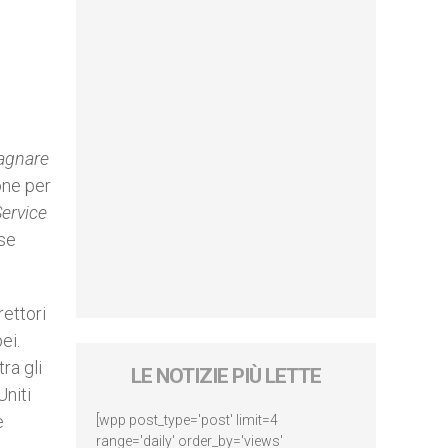
agnare
one per
ervice
ese
rettori
pei.
ra gli
LE NOTIZIE PIÙ LETTE
Uniti
e
[wpp post_type='post' limit=4
range='daily' order_by='views'