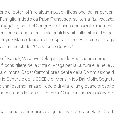
o di poter offrire alcun input di riflessione, da far perveni
a Famiglia, indetto da Papa Francesco, sul tema:
“La vocazio
d’oggi”.
I giorni del Congresso hanno conosciuto momenti
sione e respiro culturale quali la visita alla città di Praga 
ergine Maria gloriosa, che ospita il Gesù Bambino di Praga)
ni musicisti del “
Praha Cello Quartet”
.
 Josef Kajnek, Vescovo delegato per le Vocazioni a nome
 consigliere della Città di Praga per la Cultura e le Belle A
ga; di mons. Oscar Cantoni, presidente della Commissione d
io Generale della CCEE e di Mons. Nico Dal Molin, Segreta
na testimonianza di fede e di vita di un giovane presbit
raccontando la loro esperienza: “ Quale influenza può avere 
a alcune testimonianze significative: don Jan Balik, Diret