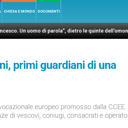
A
CHIESA E MONDO
DOCUMENTI
omo di parola”, dietro le quinte dell’omonimo film d
ni, primi guardiani di una
o vocazionale europeo promosso dalla CCEE.
e di vescovi, coniugi, consacrati e operato