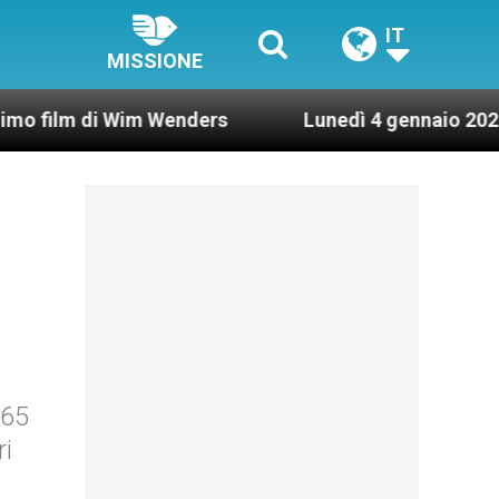
IT
MISSIONE
i Wim Wenders
Lunedì 4 gennaio 2021: Possesso 
 65
ri