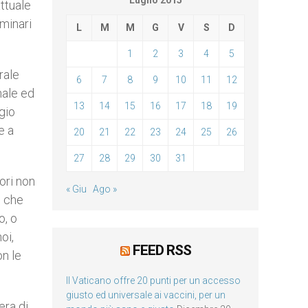
Luglio 2015
ttuale
minari
L
M
M
G
V
S
D
1
2
3
4
5
rale
6
7
8
9
10
11
12
nale ed
13
14
15
16
17
18
19
gio
e a
20
21
22
23
24
25
26
27
28
29
30
31
ori non
« Giu
Ago »
i che
o, o
oi,
FEED RSS
n le
Il Vaticano offre 20 punti per un accesso
giusto ed universale ai vaccini, per un
era di