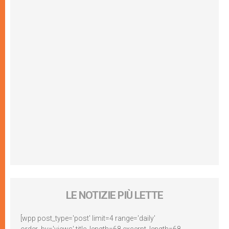
LE NOTIZIE PIÙ LETTE
[wpp post_type='post' limit=4 range='daily'