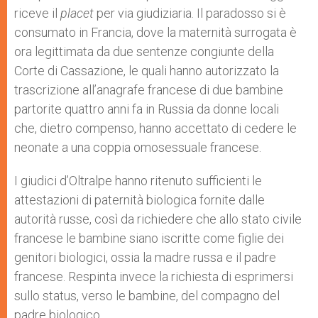
p
e
k
riceve il
placet
r
per via giudiziaria. Il paradosso si è
consumato in Francia, dove la maternità surrogata è
ora legittimata da due sentenze congiunte della
Corte di Cassazione, le quali hanno autorizzato la
trascrizione all’anagrafe francese di due bambine
partorite quattro anni fa in Russia da donne locali
che, dietro compenso, hanno accettato di cedere le
neonate a una coppia omosessuale francese.
I giudici d’Oltralpe hanno ritenuto sufficienti le
attestazioni di paternità biologica fornite dalle
autorità russe, così da richiedere che allo stato civile
francese le bambine siano iscritte come figlie dei
genitori biologici, ossia la madre russa e il padre
francese. Respinta invece la richiesta di esprimersi
sullo status, verso le bambine, del compagno del
padre biologico.