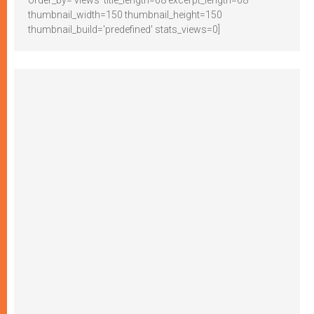
order_by='views' title_length=68 excerpt_length=68
thumbnail_width=150 thumbnail_height=150
thumbnail_build='predefined' stats_views=0]