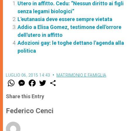
Utero in affitto. Cedu: “Nessun diritto ai figli
senza legami biologici”
L'eutanasia deve essere sempre vietata
Addio a Elisa Gomez, testimone dell'orrore
dell'utero in affitto
Adozioni gay: le toghe dettano l'agenda alla
politica
LUGLIO 06, 2015 14:43
MATRIMONIO E FAMIGLIA
W
M
F
T
S
h
e
a
w
h
a
s
c
i
a
t
s
e
t
r
Share this Entry
s
e
b
t
e
A
n
o
e
p
g
o
r
Federico Cenci
p
e
k
r