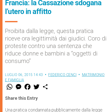
Francia: la Cassazione sdogana
l’utero in affitto
Proibita dalla legge, questa pratica
riceve ora legittimità dai giudici. Coro di
proteste contro una sentenza che
riduce donne e bambini a “oggetti di
consumo”
LUGLIO 06, 2015 14:43
FEDERICO CENCI
MATRIMONIO
E FAMIGLIA
W
M
F
T
S
h
e
a
w
h
a
s
c
i
a
t
s
e
t
r
Share this Entry
s
e
b
t
e
A
n
o
e
p
g
o
r
Una pratica condannata pubblicamente dalla legge