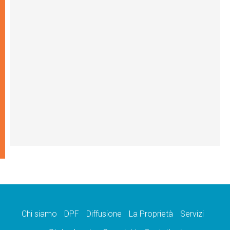
Chi siamo
DPF
Diffusione
La Proprietà
Servizi