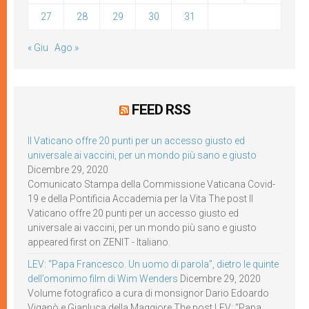
27
28
29
30
31
« Giu
Ago »
FEED RSS
Il Vaticano offre 20 punti per un accesso giusto ed
universale ai vaccini, per un mondo più sano e giusto
Dicembre 29, 2020
Comunicato Stampa della Commissione Vaticana Covid-
19 e della Pontificia Accademia per la Vita The post Il
Vaticano offre 20 punti per un accesso giusto ed
universale ai vaccini, per un mondo più sano e giusto
appeared first on ZENIT - Italiano.
LEV: “Papa Francesco. Un uomo di parola”, dietro le quinte
dell’omonimo film di Wim Wenders
Dicembre 29, 2020
Volume fotografico a cura di monsignor Dario Edoardo
Viganò e Gianluca della Maggiore The post LEV: “Papa