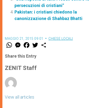
persecuzioni di cristiani"
Pakistan: i cristiani chiedono la
canonizzazione di Shahbaz Bhatti
MAGGIO 21, 2015 09:01
CHIESE LOCALI
W
M
F
T
S
h
e
a
w
h
a
s
c
i
a
t
s
e
t
r
Share this Entry
s
e
b
t
e
A
n
o
e
p
g
o
r
ZENIT Staff
p
e
k
r
View all articles