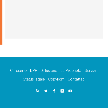
Chi siamo
DPF
Diffusione
La Proprietà
Servizi
Status legale
Copyright
Contattaci