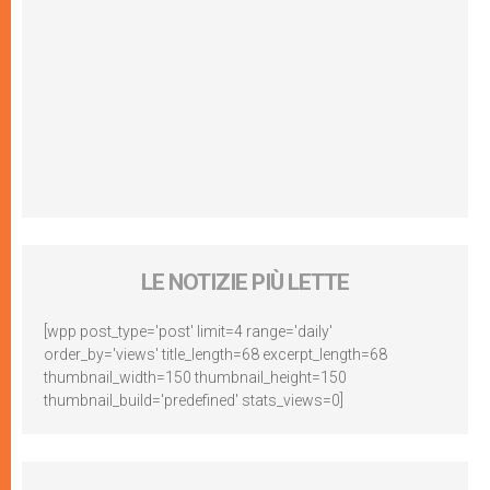
LE NOTIZIE PIÙ LETTE
[wpp post_type='post' limit=4 range='daily'
order_by='views' title_length=68 excerpt_length=68
thumbnail_width=150 thumbnail_height=150
thumbnail_build='predefined' stats_views=0]