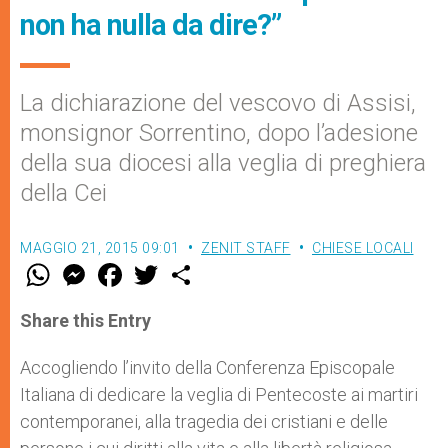
non ha nulla da dire?”
La dichiarazione del vescovo di Assisi,
monsignor Sorrentino, dopo l’adesione
della sua diocesi alla veglia di preghiera
della Cei
MAGGIO 21, 2015 09:01
ZENIT STAFF
CHIESE LOCALI
W
M
F
T
S
h
e
a
w
h
a
s
c
i
a
t
s
e
t
r
Share this Entry
s
e
b
t
e
A
n
o
e
p
g
o
r
Accogliendo l’invito della Conferenza Episcopale
p
e
k
Italiana di dedicare la veglia di Pentecoste ai martiri
r
contemporanei, alla tragedia dei cristiani e delle