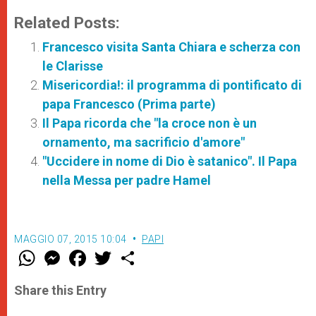
Related Posts:
Francesco visita Santa Chiara e scherza con
le Clarisse
Misericordia!: il programma di pontificato di
papa Francesco (Prima parte)
Il Papa ricorda che "la croce non è un
ornamento, ma sacrificio d'amore"
"Uccidere in nome di Dio è satanico". Il Papa
nella Messa per padre Hamel
MAGGIO 07, 2015 10:04
PAPI
W
M
F
T
S
h
e
a
w
h
a
s
c
i
a
t
s
e
t
r
Share this Entry
s
e
b
t
e
A
n
o
e