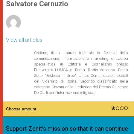
p
g
o
r
Salvatore Cernuzio
p
e
k
r
View all articles
Crotone, Italia Laurea triennale in Scienze della
comunicazione, informazione e marketing e Laurea
specialistica in Editoria e Giornalismo presso
l'Università LUMSA di Roma. Radio Vaticana. Roma
Sette. "Ecclesia in Urbe". Ufficio Comunicazioni sociali
del Vicariato di Roma. Secondo classificato nella
categoria Giovani della II edizione del Premio Giuseppe
De Carli per l'informazione religiosa