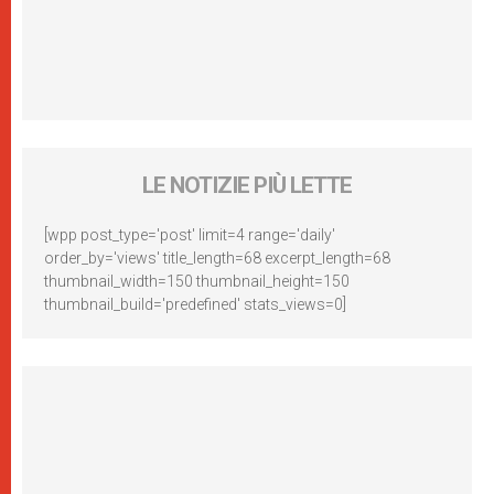
LE NOTIZIE PIÙ LETTE
[wpp post_type='post' limit=4 range='daily'
order_by='views' title_length=68 excerpt_length=68
thumbnail_width=150 thumbnail_height=150
thumbnail_build='predefined' stats_views=0]