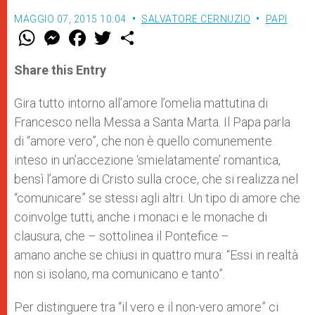
MAGGIO 07, 2015 10:04
SALVATORE CERNUZIO
PAPI
W
M
F
T
S
h
e
a
w
h
a
s
c
i
a
t
s
e
t
r
Share this Entry
s
e
b
t
e
A
n
o
e
p
g
o
r
Gira tutto intorno all’amore l’omelia mattutina di
p
e
k
Francesco nella Messa a Santa Marta. Il Papa parla
r
di “amore vero”, che non è quello comunemente
inteso in un’accezione ‘smielatamente’ romantica,
bensì l’amore di Cristo sulla croce, che si realizza nel
“comunicare” se stessi agli altri. Un tipo di amore che
coinvolge tutti, anche i monaci e le monache di
clausura, che – sottolinea il Pontefice –
amano anche se chiusi in quattro mura: “Essi in realtà
non si isolano, ma comunicano e tanto”.
Per distinguere tra “il vero e il non-vero amore” ci