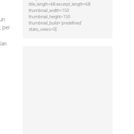
title_length=68 excerpt_length=68
thumbnail_width=150
thumbnail_height=150
 un
thumbnail_build='predefined'
, per
stats_views=0]
San