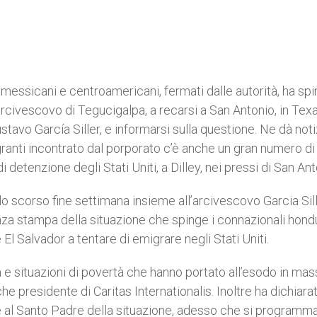
o messicani e centroamericani, fermati dalle autorità, ha spi
rcivescovo di Tegucigalpa, a recarsi a San Antonio, in Texa
stavo García Siller, e informarsi sulla questione. Ne dà noti
ranti incontrato dal porporato c’è anche un gran numero di
detenzione degli Stati Uniti, a Dilley, nei pressi di San Ant
lo scorso fine settimana insieme all’arcivescovo Garcia Sille
za stampa della situazione che spinge i connazionali hond
l Salvador a tentare di emigrare negli Stati Uniti.
za e situazioni di povertà che hanno portato all’esodo in mas
e presidente di Caritas Internationalis. Inoltre ha dichiarat
re al Santo Padre della situazione, adesso che si programma