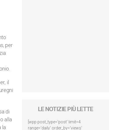
nto
s, per
zia
onio.
r, il
uregni
LE NOTIZIE PIÙ LETTE
sa di
o alla
[wpp post_type='post' limit=4
 la
range='daily' order_by='views'