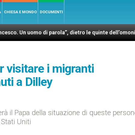
A
CHIESA E MONDO
DOCUMENTI
uomo di parola”, dietro le quinte dell’omonimo film 
 visitare i migranti
ti a Dilley
à il Papa della situazione di queste persone
Stati Uniti