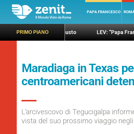
PAPA FRANCESCO
ROM
ndo più sano e giusto
LEV: “Papa Francesco. Un 
PRIMO PIANO
Maradiaga in Texas per
centroamericani detenu
L’arcivescovo di Tegucigalpa informer
vista del suo prossimo viaggio negli 