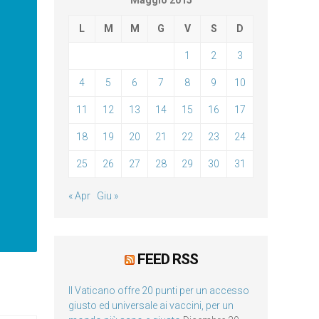
Maggio 2015
L
M
M
G
V
S
D
1
2
3
4
5
6
7
8
9
10
11
12
13
14
15
16
17
18
19
20
21
22
23
24
25
26
27
28
29
30
31
« Apr
Giu »
FEED RSS
Il Vaticano offre 20 punti per un accesso
giusto ed universale ai vaccini, per un