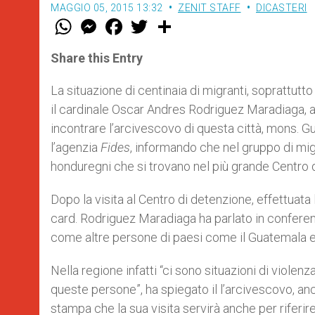
MAGGIO 05, 2015 13:32
ZENIT STAFF
DICASTERI
W
M
F
T
S
h
e
a
w
h
a
s
c
i
a
t
s
e
t
r
Share this Entry
s
e
b
t
e
A
n
o
e
p
g
o
r
La situazione di centinaia di migranti, soprattutt
p
e
k
il cardinale Oscar Andres Rodriguez Maradiaga, a
r
incontrare l’arcivescovo di questa città, mons. Gu
l’agenzia
Fides
, informando che nel gruppo di mig
honduregni che si trovano nel più grande Centro di 
Dopo la visita al Centro di detenzione, effettuata 
card. Rodriguez Maradiaga ha parlato in conferen
come altre persone di paesi come il Guatemala e E
Nella regione infatti “ci sono situazioni di violen
queste persone”, ha spiegato il l’arcivescovo, anch
stampa che la sua visita servirà anche per riferi