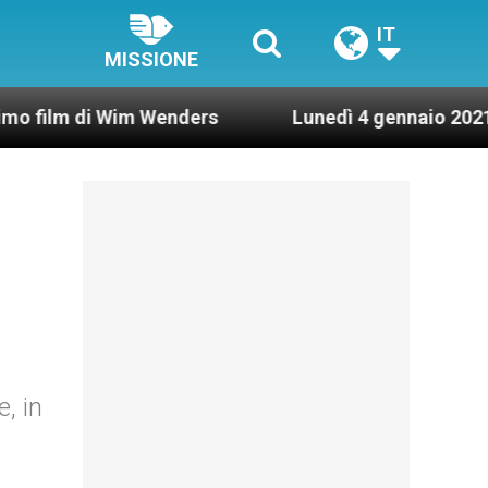
IT
MISSIONE
di Wim Wenders
Lunedì 4 gennaio 2021: Possesso
, in