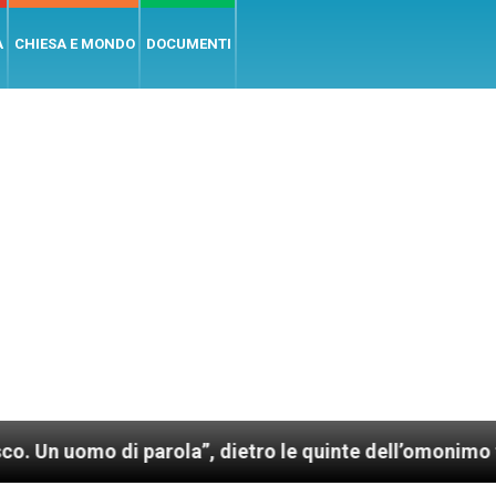
A
CHIESA E MONDO
DOCUMENTI
arola”, dietro le quinte dell’omonimo film di Wim We