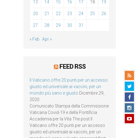
13
14
15
16
17
18
19
20
21
22
23
24
25
26
27
28
29
30
31
« Feb
Apr »
FEED RSS
Il Vaticano offre 20 punti per un accesso
giusto ed universale ai vaccini, per un
mondo più sano e giusto
Dicembre 29,
2020
Comunicato Stampa della Commissione
Vaticana Covid-19 e della Pontificia
Accademia per la Vita The post Il
Vaticano offre 20 punti per un accesso
giusto ed universale ai vaccini, per un