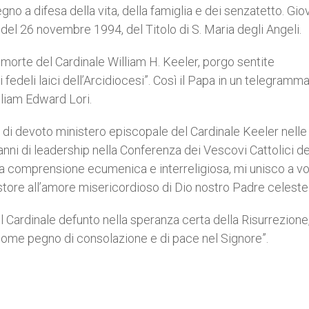
gno a difesa della vita, della famiglia e dei senzatetto. Gio
 del 26 novembre 1994, del Titolo di S. Maria degli Angeli.
morte del Cardinale William H. Keeler, porgo sentite
i fedeli laici dell’Arcidiocesi”. Così il Papa in un telegramma
lliam Edward Lori.
ni di devoto ministero episcopale del Cardinale Keeler nelle
 anni di leadership nella Conferenza dei Vescovi Cattolici de
r la comprensione ecumenica e interreligiosa, mi unisco a vo
astore all’amore misericordioso di Dio nostro Padre celeste
 il Cardinale defunto nella speranza certa della Risurrezione
come pegno di consolazione e di pace nel Signore”.