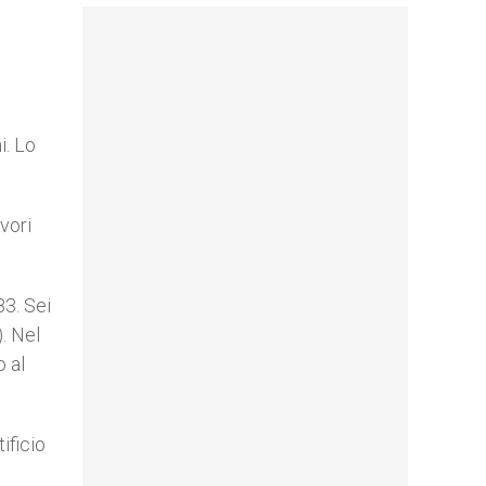
i. Lo
vori
83. Sei
. Nel
o al
ificio