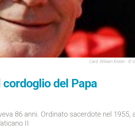
Card. William Keeler - © V
il cordoglio del Papa
veva 86 anni. Ordinato sacerdote nel 1955, 
aticano II