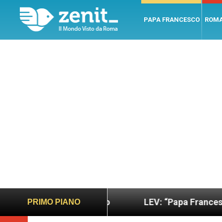
PAPA FRANCESCO
ROM
ano e giusto
LEV: “Papa Francesco. Un uomo di p
PRIMO PIANO