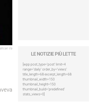
atican.Va
LE NOTIZIE PIÙ LETTE
[wpp post_type='post' limit=4
range='daily' order_by='views'
title_length=68 excerpt_length=68
thumbnail_width=150
thumbnail_height=150
aveva
thumbnail_build='predefined'
stats_views=0]