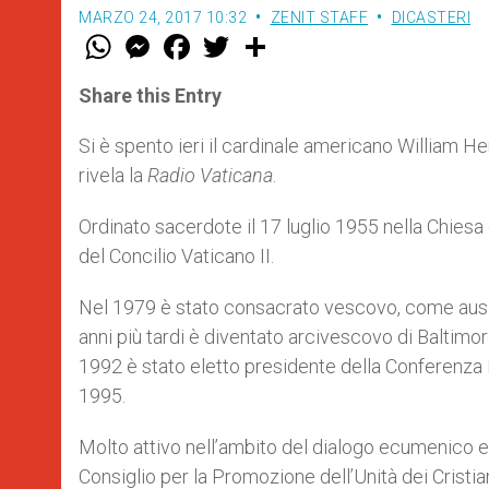
MARZO 24, 2017 10:32
ZENIT STAFF
DICASTERI
W
M
F
T
S
h
e
a
w
h
a
s
c
i
a
t
s
e
t
r
Share this Entry
s
e
b
t
e
A
n
o
e
p
g
o
r
Si è spento ieri il cardinale americano William H
p
e
k
rivela la
Radio Vaticana
.
r
Ordinato sacerdote il 17 luglio 1955 nella Chiesa
del Concilio Vaticano II.
Nel 1979 è stato consacrato vescovo, come ausili
anni più tardi è diventato arcivescovo di Baltimor
1992 è stato eletto presidente della Conferenza N
1995.
Molto attivo nell’ambito del dialogo ecumenico e
Consiglio per la Promozione dell’Unità dei Cristi