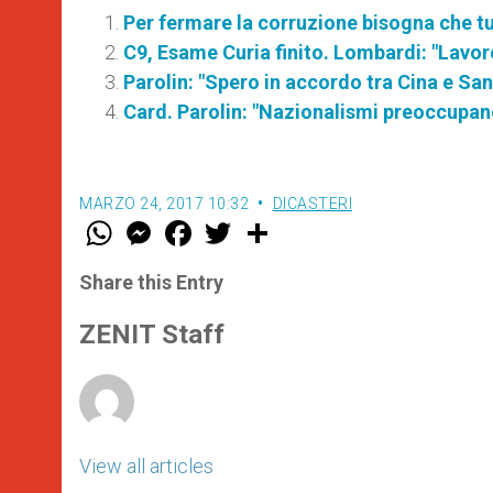
Per fermare la corruzione bisogna che tutt
C9, Esame Curia finito. Lombardi: "Lavoro
Parolin: "Spero in accordo tra Cina e Sa
Card. Parolin: "Nazionalismi preoccupan
MARZO 24, 2017 10:32
DICASTERI
W
M
F
T
S
h
e
a
w
h
a
s
c
i
a
t
s
e
t
r
Share this Entry
s
e
b
t
e
A
n
o
e
p
g
o
r
ZENIT Staff
p
e
k
r
View all articles