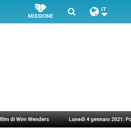
IT
MISSIONE
nders
Lunedì 4 gennaio 2021: Possesso cardinal