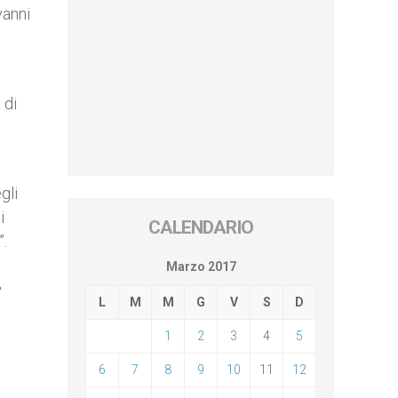
vanni
 di
gli
i
CALENDARIO
”.
Marzo 2017
,
L
M
M
G
V
S
D
1
2
3
4
5
6
7
8
9
10
11
12