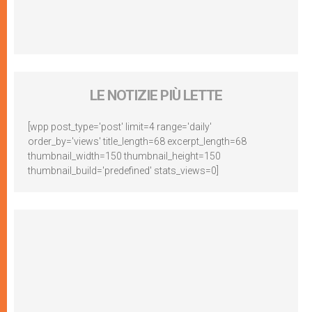
LE NOTIZIE PIÙ LETTE
[wpp post_type='post' limit=4 range='daily'
order_by='views' title_length=68 excerpt_length=68
thumbnail_width=150 thumbnail_height=150
thumbnail_build='predefined' stats_views=0]