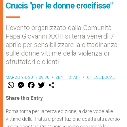
Crucis "per le donne crocifisse"
L’evento organizzato dalla Comunità
Papa Giovanni XXIII si terrà venerdì 7
aprile per sensibilizzare la cittadinanza
sulle donne vittime della violenza di
sfruttatori e clienti
MARZO 24, 2017 09:30
ZENIT STAFF
CHIESE LOCALI
W
M
F
T
S
h
e
a
w
h
a
s
c
i
a
t
s
e
t
r
Share this Entry
s
e
b
t
e
A
n
o
e
p
g
o
r
Roma torna per la terza edizione, a dare voce alle
p
e
k
vittime della Tratta e prostituzione coatta attraverso
r
una suggestiva Via Crucis vivente che vedrà la