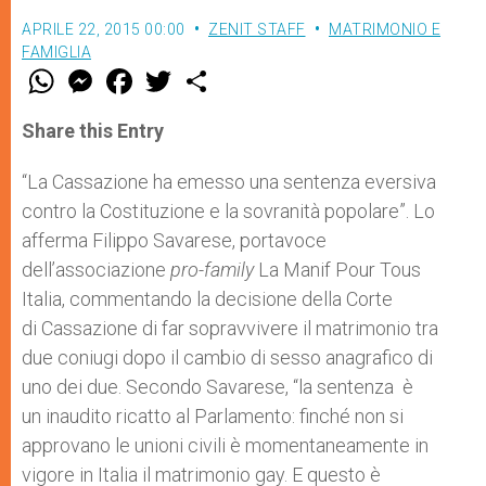
APRILE 22, 2015 00:00
ZENIT STAFF
MATRIMONIO E
FAMIGLIA
W
M
F
T
S
h
e
a
w
h
a
s
c
i
a
t
s
e
t
r
Share this Entry
s
e
b
t
e
A
n
o
e
p
g
o
r
“La Cassazione ha emesso una sentenza eversiva
p
e
k
contro la Costituzione e la sovranità popolare”. Lo
r
afferma Filippo Savarese, portavoce
dell’associazione
pro-family
La Manif Pour Tous
Italia, commentando la decisione della Corte
di Cassazione di far sopravvivere il matrimonio tra
due coniugi dopo il cambio di sesso anagrafico di
uno dei due. Secondo Savarese, “la sentenza è
un inaudito ricatto al Parlamento: finché non si
approvano le unioni civili è momentaneamente in
vigore in Italia il matrimonio gay. E questo è