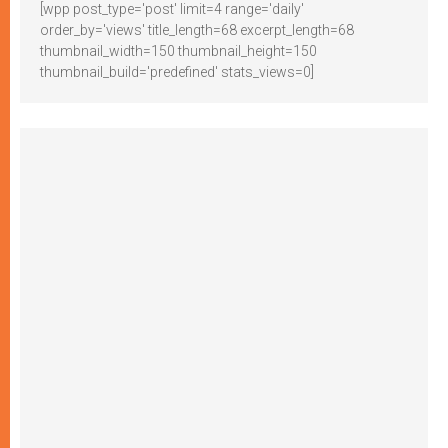
[wpp post_type='post' limit=4 range='daily'
order_by='views' title_length=68 excerpt_length=68
thumbnail_width=150 thumbnail_height=150
thumbnail_build='predefined' stats_views=0]