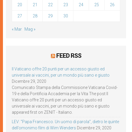
20
21
22
23
24
25
26
27
28
29
30
« Mar
Mag »
FEED RSS
Il Vaticano offre 20 punti per un accesso giusto ed
universale ai vaccini, per un mondo più sano e giusto
Dicembre 29, 2020
Comunicato Stampa della Commissione Vaticana Covid-
19 e della Pontificia Accademia per la Vita The post Il
Vaticano offre 20 punti per un accesso giusto ed
universale ai vaccini, per un mondo più sano e giusto
appeared first on ZENIT - Italiano.
LEV: “Papa Francesco. Un uomo di parola”, dietro le quinte
dell’omonimo film di Wim Wenders
Dicembre 29, 2020