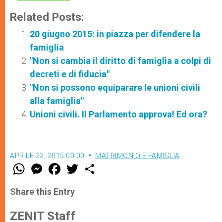
Related Posts:
20 giugno 2015: in piazza per difendere la
famiglia
"Non si cambia il diritto di famiglia a colpi di
decreti e di fiducia"
"Non si possono equiparare le unioni civili
alla famiglia"
Unioni civili. Il Parlamento approva! Ed ora?
APRILE 22, 2015 00:00
MATRIMONIO E FAMIGLIA
W
M
F
T
S
h
e
a
w
h
a
s
c
i
a
t
s
e
t
r
Share this Entry
s
e
b
t
e
A
n
o
e
p
g
o
r
ZENIT Staff
p
e
k