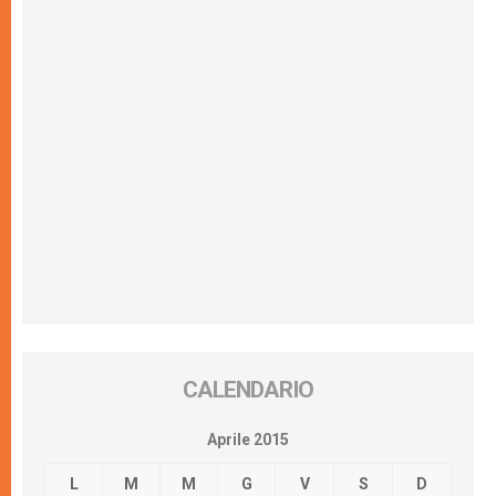
CALENDARIO
Aprile 2015
L
M
M
G
V
S
D