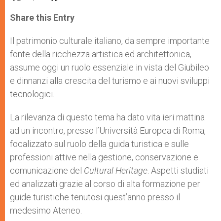
a
s
c
i
a
t
s
e
t
r
Share this Entry
s
e
b
t
e
A
n
o
e
p
g
o
r
Il patrimonio culturale italiano, da sempre importante
p
e
k
fonte della ricchezza artistica ed architettonica,
r
assume oggi un ruolo essenziale in vista del Giubileo
e dinnanzi alla crescita del turismo e ai nuovi sviluppi
tecnologici.
La rilevanza di questo tema ha dato vita ieri mattina
ad un incontro, presso l’Università Europea di Roma,
focalizzato sul ruolo della guida turistica e sulle
professioni attive nella gestione, conservazione e
comunicazione del
Cultural Heritage
. Aspetti studiati
ed analizzati grazie al corso di alta formazione per
guide turistiche tenutosi quest’anno presso il
medesimo Ateneo.