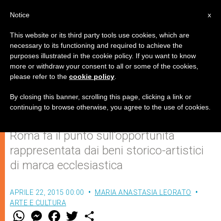
IT
Notice
x
This website or its third party tools use cookies, which are
necessary to its functioning and required to achieve the
purposes illustrated in the cookie policy. If you want to know
Il Giubileo come fonte di rinascita
more or withdraw your consent to all or some of the cookies,
please refer to the
cookie policy
.
per l'arte cristiana
By closing this banner, scrolling this page, clicking a link or
continuing to browse otherwise, you agree to the use of cookies.
Un convegno all’Università Europea di
Roma fa il punto sull’opportunità
rappresentata dai beni storico-artistici
di marca ecclesiastica
APRILE 22, 2015 00:00
MARIA ANASTASIA LEORATO
ARTE E CULTURA
W
M
F
T
S
h
e
a
w
h