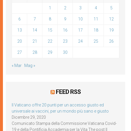
1
2
3
4
5
6
7
8
9
10
11
12
13
14
15
16
17
18
19
20
21
22
23
24
25
26
27
28
29
30
« Mar
Mag »
FEED RSS
Il Vaticano offre 20 punti per un accesso giusto ed
universale ai vaccini, per un mondo più sano e giusto
Dicembre 29, 2020
Comunicato Stampa della Commissione Vaticana Covid-
19 e della Pontificia Accademia per la Vita The post Il