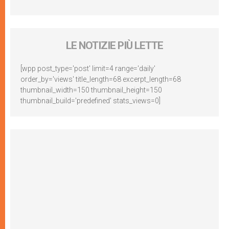
LE NOTIZIE PIÙ LETTE
[wpp post_type='post' limit=4 range='daily'
order_by='views' title_length=68 excerpt_length=68
thumbnail_width=150 thumbnail_height=150
thumbnail_build='predefined' stats_views=0]