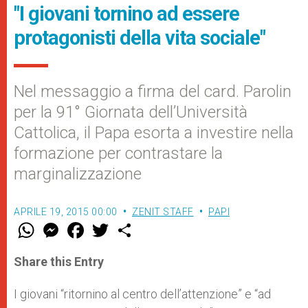
"I giovani tornino ad essere
protagonisti della vita sociale"
Nel messaggio a firma del card. Parolin
per la 91° Giornata dell’Università
Cattolica, il Papa esorta a investire nella
formazione per contrastare la
marginalizzazione
APRILE 19, 2015 00:00
ZENIT STAFF
PAPI
W
M
F
T
S
h
e
a
w
h
a
s
c
i
a
t
s
e
t
r
Share this Entry
s
e
b
t
e
A
n
o
e
p
g
o
r
I giovani “ritornino al centro dell’attenzione” e “ad
p
e
k