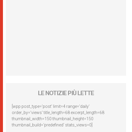
LE NOTIZIE PIÙ LETTE
[wpp post_type='post' limit=4 range='daily'
order_by='views' title_length=68 excerpt_length=68
thumbnail_width=150 thumbnail_height=150
thumbnail_build='predefined' stats_views=0]