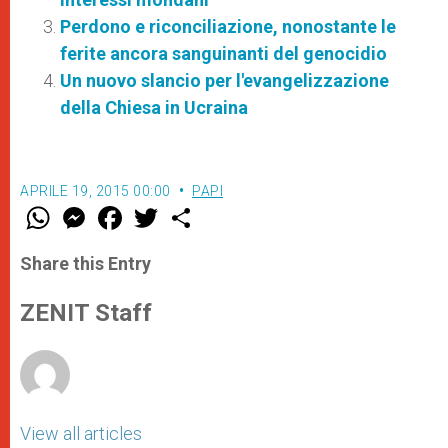
Perdono e riconciliazione, nonostante le
ferite ancora sanguinanti del genocidio
Un nuovo slancio per l'evangelizzazione
della Chiesa in Ucraina
APRILE 19, 2015 00:00
PAPI
W
M
F
T
S
h
e
a
w
h
a
s
c
i
a
t
s
e
t
r
Share this Entry
s
e
b
t
e
A
n
o
e
p
g
o
r
ZENIT Staff
p
e
k
r
View all articles