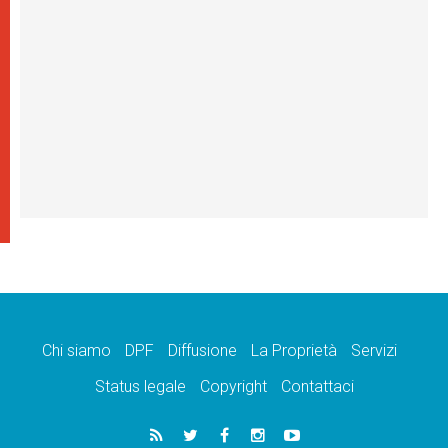
Chi siamo
DPF
Diffusione
La Proprietà
Servizi
Status legale
Copyright
Contattaci