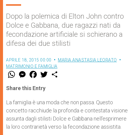
Dopo la polemica di Elton John contro
Dolce e Gabbana, due ragazzi nati da
fecondazione artificiale si schierano a
difesa dei due stilisti
APRILE 18, 2015 00:00
MARIA ANASTASIA LEORATO
MATRIMONIO E FAMIGLIA
W
M
F
T
S
h
e
a
w
h
a
s
c
i
a
t
s
e
t
r
Share this Entry
s
e
b
t
e
A
n
o
e
p
g
o
r
La famiglia è una moda che non passa. Questo
p
e
k
concetto racchiude la profonda e contestata visione
r
assunta dagli stilisti Dolce e Gabbana nell’esprimere
la loro contrarietà verso la fecondazione assistita.