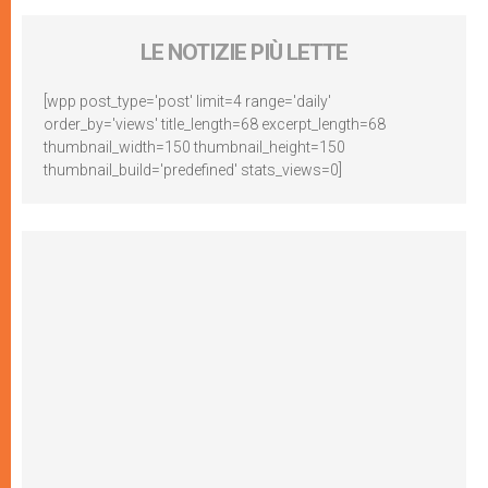
LE NOTIZIE PIÙ LETTE
[wpp post_type='post' limit=4 range='daily'
order_by='views' title_length=68 excerpt_length=68
thumbnail_width=150 thumbnail_height=150
thumbnail_build='predefined' stats_views=0]