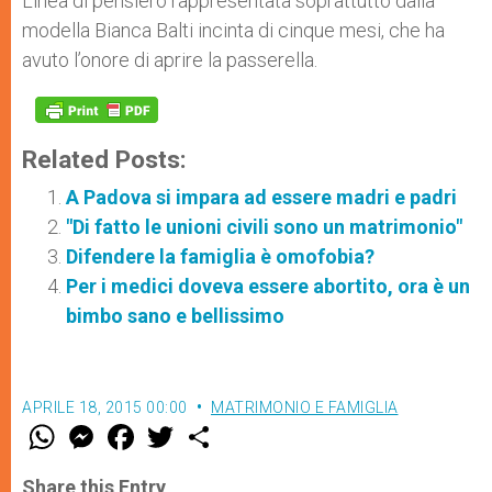
Linea di pensiero rappresentata soprattutto dalla
modella Bianca Balti incinta di cinque mesi, che ha
avuto l’onore di aprire la passerella.
Related Posts:
A Padova si impara ad essere madri e padri
"Di fatto le unioni civili sono un matrimonio"
Difendere la famiglia è omofobia?
Per i medici doveva essere abortito, ora è un
bimbo sano e bellissimo
APRILE 18, 2015 00:00
MATRIMONIO E FAMIGLIA
W
M
F
T
S
h
e
a
w
h
a
s
c
i
a
t
s
e
t
r
Share this Entry