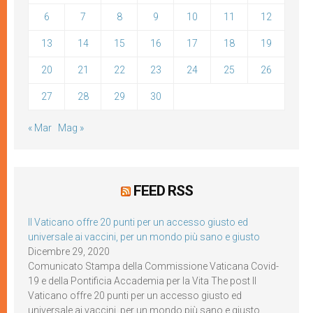
6
7
8
9
10
11
12
13
14
15
16
17
18
19
20
21
22
23
24
25
26
27
28
29
30
« Mar
Mag »
FEED RSS
Il Vaticano offre 20 punti per un accesso giusto ed
universale ai vaccini, per un mondo più sano e giusto
Dicembre 29, 2020
Comunicato Stampa della Commissione Vaticana Covid-
19 e della Pontificia Accademia per la Vita The post Il
Vaticano offre 20 punti per un accesso giusto ed
universale ai vaccini, per un mondo più sano e giusto