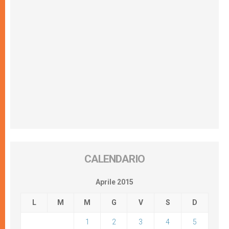
CALENDARIO
Aprile 2015
L
M
M
G
V
S
D
1
2
3
4
5