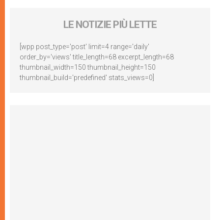
LE NOTIZIE PIÙ LETTE
[wpp post_type='post' limit=4 range='daily'
order_by='views' title_length=68 excerpt_length=68
thumbnail_width=150 thumbnail_height=150
thumbnail_build='predefined' stats_views=0]