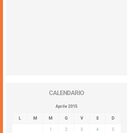
CALENDARIO
Aprile 2015
L
M
M
G
V
S
D
1
2
3
4
5