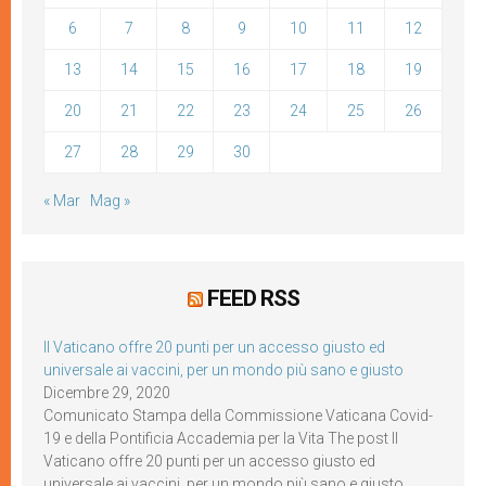
6
7
8
9
10
11
12
13
14
15
16
17
18
19
20
21
22
23
24
25
26
27
28
29
30
« Mar
Mag »
FEED RSS
Il Vaticano offre 20 punti per un accesso giusto ed
universale ai vaccini, per un mondo più sano e giusto
Dicembre 29, 2020
Comunicato Stampa della Commissione Vaticana Covid-
19 e della Pontificia Accademia per la Vita The post Il
Vaticano offre 20 punti per un accesso giusto ed
universale ai vaccini, per un mondo più sano e giusto