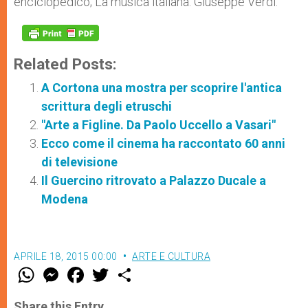
enciclopedico; La musica italiana: Giuseppe Verdi.
Related Posts:
A Cortona una mostra per scoprire l'antica
scrittura degli etruschi
"Arte a Figline. Da Paolo Uccello a Vasari"
Ecco come il cinema ha raccontato 60 anni
di televisione
Il Guercino ritrovato a Palazzo Ducale a
Modena
APRILE 18, 2015 00:00
ARTE E CULTURA
W
M
F
T
S
h
e
a
w
h
a
s
c
i
a
t
s
e
t
r
Share this Entry