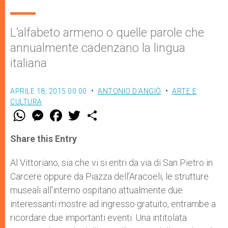
L’alfabeto armeno o quelle parole che
annualmente cadenzano la lingua
italiana
APRILE 18, 2015 00:00
ANTONIO D'ANGIÒ
ARTE E
CULTURA
W
M
F
T
S
h
e
a
w
h
a
s
c
i
a
t
s
e
t
r
Share this Entry
s
e
b
t
e
A
n
o
e
p
g
o
r
Al Vittoriano, sia che vi si entri da via di San Pietro in
p
e
k
Carcere oppure da Piazza dell’Aracoeli, le strutture
r
museali all’interno ospitano attualmente due
interessanti mostre ad ingresso gratuito, entrambe a
ricordare due importanti eventi. Una intitolata