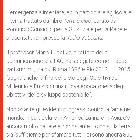
s
e
b
t
e
A
n
o
e
p
g
o
r
L’emergenza alimentare, ed in particolare agricola, è
p
e
k
il tema trattato dal libro
r
Terra e cibo
, curato dal
Pontificio Consiglio per la Giustizia e per la Pace e
presentato ieri presso la
Radio Vaticana
.
Il professor Mario Lubetkin, direttore della
comunicazione alla FAO, ha spiegato come – dopo
vari summit, tra cui Roma 1996 e Rio 2012 – il 2015
“segna anche la fine del ciclo degli Obiettivi del
Millennio e l’inizio di una nuova epoca, quella degli
Obiettivi dello sviluppo sostenibile”.
Nonostante gli evidenti progressi contro la fame nel
mondo, in particolare in America Latina e in Asia, c’è
ancora molto da fare e, nonostante il cibo sulla terra
sia “sufficiente per sfamare tutti”, ci sono ancora 800