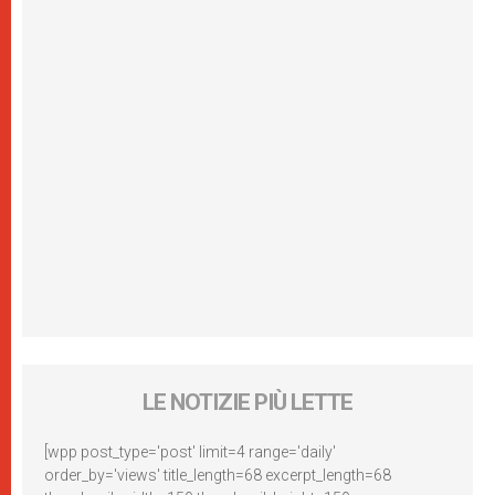
LE NOTIZIE PIÙ LETTE
[wpp post_type='post' limit=4 range='daily'
order_by='views' title_length=68 excerpt_length=68