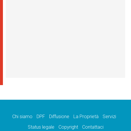
Chi siamo
DPF
Diffusione
La Proprietà
Servizi
Status legale
Copyright
Contattaci