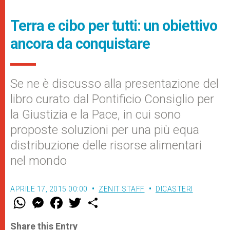
Terra e cibo per tutti: un obiettivo
ancora da conquistare
Se ne è discusso alla presentazione del
libro curato dal Pontificio Consiglio per
la Giustizia e la Pace, in cui sono
proposte soluzioni per una più equa
distribuzione delle risorse alimentari
nel mondo
APRILE 17, 2015 00:00
ZENIT STAFF
DICASTERI
W
M
F
T
S
h
e
a
w
h
a
s
c
i
a
t
s
e
t
r
Share this Entry