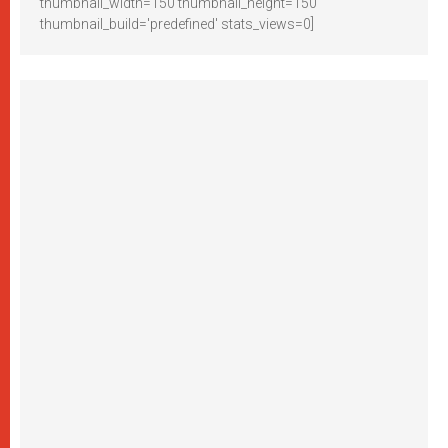
thumbnail_width=150 thumbnail_height=150
thumbnail_build='predefined' stats_views=0]