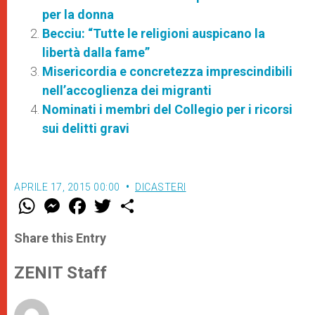
per la donna
Becciu: “Tutte le religioni auspicano la
libertà dalla fame”
Misericordia e concretezza imprescindibili
nell’accoglienza dei migranti
Nominati i membri del Collegio per i ricorsi
sui delitti gravi
APRILE 17, 2015 00:00
DICASTERI
W
M
F
T
S
h
e
a
w
h
a
s
c
i
a
t
s
e
t
r
Share this Entry
s
e
b
t
e
A
n
o
e
p
g
o
r
ZENIT Staff
p
e
k
r