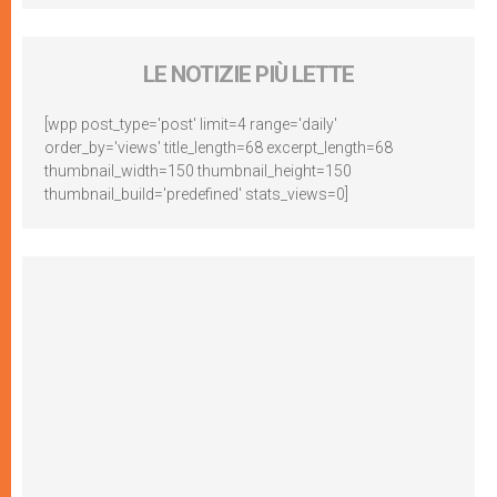
LE NOTIZIE PIÙ LETTE
[wpp post_type='post' limit=4 range='daily'
order_by='views' title_length=68 excerpt_length=68
thumbnail_width=150 thumbnail_height=150
thumbnail_build='predefined' stats_views=0]