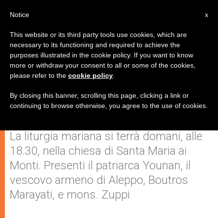
IT
Notice
x
This website or its third party tools use cookies, which are
necessary to its functioning and required to achieve the
purposes illustrated in the cookie policy. If you want to know
Veglia di Pace a Roma per tutti i
more or withdraw your consent to all or some of the cookies,
please refer to the
cookie policy
.
paesi tormentati da guerre e
persecuzioni
By closing this banner, scrolling this page, clicking a link or
continuing to browse otherwise, you agree to the use of cookies.
La liturgia mariana si terrà domani, alle
18.30, nella chiesa di Santa Maria ai
Monti. Presenti il patriarca Younan, il
vescovo armeno di Aleppo, Boutros
Marayati, e mons. Zuppi