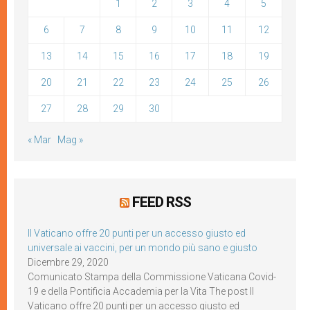
1
2
3
4
5
6
7
8
9
10
11
12
13
14
15
16
17
18
19
20
21
22
23
24
25
26
27
28
29
30
« Mar
Mag »
FEED RSS
Il Vaticano offre 20 punti per un accesso giusto ed
universale ai vaccini, per un mondo più sano e giusto
Dicembre 29, 2020
Comunicato Stampa della Commissione Vaticana Covid-
19 e della Pontificia Accademia per la Vita The post Il
Vaticano offre 20 punti per un accesso giusto ed