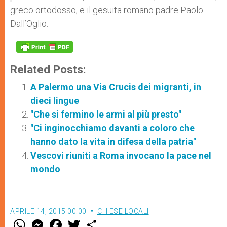
greco ortodosso, e il gesuita romano padre Paolo
Dall’Oglio.
Related Posts:
A Palermo una Via Crucis dei migranti, in
dieci lingue
"Che si fermino le armi al più presto"
"Ci inginocchiamo davanti a coloro che
hanno dato la vita in difesa della patria"
Vescovi riuniti a Roma invocano la pace nel
mondo
APRILE 14, 2015 00:00
CHIESE LOCALI
W
M
F
T
S