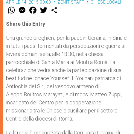
APRILE 14, 2015 00:00
ZENIT STAFF
CHIESE LOCALI
W
M
F
T
S
h
e
a
w
h
a
s
c
i
a
t
s
e
t
r
Share this Entry
s
e
b
t
e
A
n
o
e
p
g
o
r
Una grande preghiera per la pacein Ucraina, in Siria e
p
e
k
in tutti i paesi tormentati da persecuzioni e guerra si
r
leverà domani sera, alle 18.30, nella chiesa
parrocchiale di Santa Maria ai Monti a Roma. La
celebrazione vedrà anche la partecipazione di sua
beatitudine Ignace Youssef III Younan, patriarca di
Antiochia dei Siri, del vescovo armeno di
Aleppo Boutros Marayati, e di mons. Matteo Zuppi,
incaricato del Centro per la cooperazione
missionaria tra le Chiese e ausiliare per il settore
Centro della diocesi di Roma.
La liturgia è organizzata dalla Comunità Ucraina di