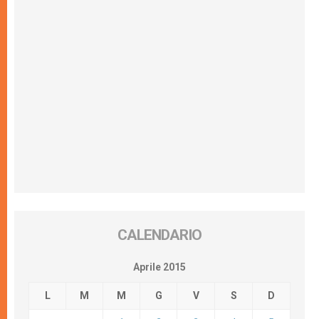
CALENDARIO
Aprile 2015
L
M
M
G
V
S
D