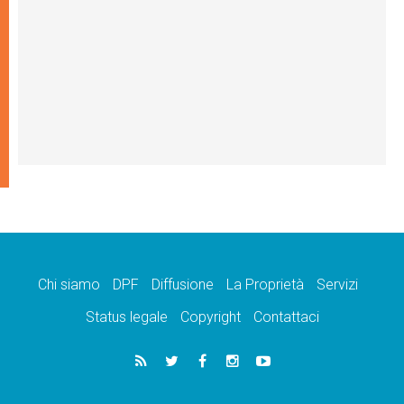
Chi siamo
DPF
Diffusione
La Proprietà
Servizi
Status legale
Copyright
Contattaci