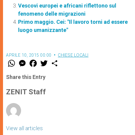
Vescovi europei e africani riflettono sul
fenomeno delle migrazioni
Primo maggio. Cei: "Il lavoro torni ad essere
luogo umanizzante"
APRILE 10, 2015 00:00
CHIESE LOCALI
W
M
F
T
S
h
e
a
w
h
a
s
c
i
a
t
s
e
t
r
Share this Entry
s
e
b
t
e
A
n
o
e
p
g
o
r
ZENIT Staff
p
e
k
r
View all articles