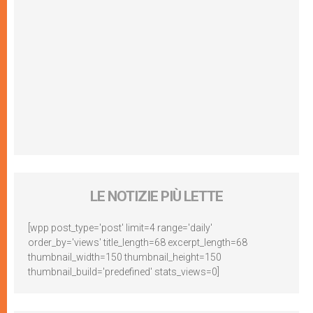
LE NOTIZIE PIÙ LETTE
[wpp post_type='post' limit=4 range='daily'
order_by='views' title_length=68 excerpt_length=68
thumbnail_width=150 thumbnail_height=150
thumbnail_build='predefined' stats_views=0]