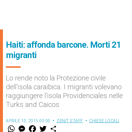
Haiti: affonda barcone. Morti 21
migranti
Lo rende noto la Protezione civile
dell’isola caraibica. I migranti volevano
raggiungere l’isola Providenciales nelle
Turks and Caicos
APRILE 10, 2015 00:00
ZENIT STAFF
CHIESE LOCALI
W
M
F
T
S
h
e
a
w
h