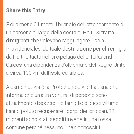
a
s
c
i
a
t
s
e
t
r
Share this Entry
s
e
b
t
e
A
n
o
e
p
g
o
r
È di almeno 21 morti il bilancio dell’affondamento di
p
e
k
un barcone al largo della costa di Haiti. Si tratta
r
dimigranti che volevano raggiungere l’isola
Providenciales, abituale destinazione per chi emigra
da Haiti, situata nell’arcipelago delle Turks and
Caicos, una dipendenza d’oltremare del Regno Unito
a circa 100 km dall’isola caraibica.
A darne notizia è la Protezione civile haitiana che
informa che un’altra ventina di persone sono
attualmente disperse. Le famiglie di dieci vittime
hanno potuto recuperare i corpi dei loro cari; 11
migranti sono stati sepolti invece in una fossa
comune perché nessuno li ha riconosciuti.