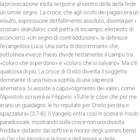
la provocazione insita nel porre al centro della della fede
un simile segno. La croce, che agli occhi dei pagani era un
insulto, espressione del fallimento assoluto, diventa per i
cristiani
skándalon
, cioè pietra di inciampo, elemento di
sconcerto. «Un segno di contraddizione», la definisce
l’evangelista Luca. Una sorta di discriminante che,
sottolinea invece Paolo, divide nettamente il campo tra
«coloro che si perdono» e «coloro che si salvano». Ma c’è
qualcosa di più. La croce di Cristo diventa il soggetto
dominante di una nuova
sophía
, di una sapienza
alternativa. Si assiste a capovolgimento dei valori, come
l’Apostolo scriverà ai Filippesi: «Tutte le cose che per me
erano un guadagno, le ho reputate per Cristo perdita e
spazzatura» (3,7-8). Il Vangelo entra così in scena in modo
paradossale, mostrando sulla croce non una divinità
fredda e distante dal soffrire e morire degli uomini, bensì
un Dio che introduce la logica dell’amore e della