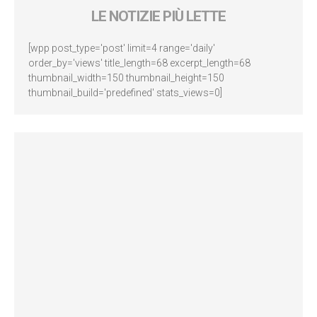
LE NOTIZIE PIÙ LETTE
[wpp post_type='post' limit=4 range='daily'
order_by='views' title_length=68 excerpt_length=68
thumbnail_width=150 thumbnail_height=150
thumbnail_build='predefined' stats_views=0]