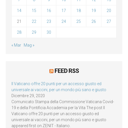
14
15
16
17
18
19
20
21
22
23
24
25
26
27
28
29
30
« Mar
Mag »
FEED RSS
Il Vaticano offre 20 punti per un accesso giusto ed
universale ai vaccini, per un mondo più sano e giusto
Dicembre 29, 2020
Comunicato Stampa della Commissione Vaticana Covid-
19 e della Pontificia Accademia per la Vita The post Il
Vaticano offre 20 punti per un accesso giusto ed
universale ai vaccini, per un mondo più sano e giusto
appeared first on ZENIT - Italiano.