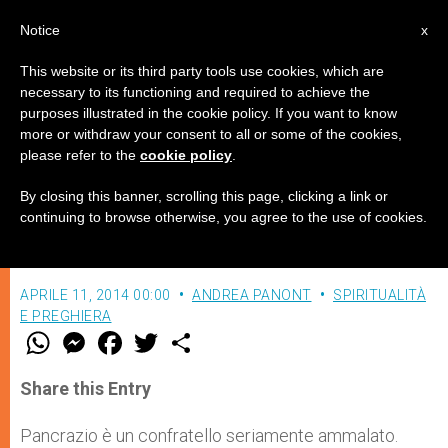
IT
Notice
x
This website or its third party tools use cookies, which are
necessary to its functioning and required to achieve the
purposes illustrated in the cookie policy. If you want to know
Il cannone
more or withdraw your consent to all or some of the cookies,
please refer to the
cookie policy
.
By closing this banner, scrolling this page, clicking a link or
“La preghiera del dolore penetra il Cielo
continuing to browse otherwise, you agree to the use of cookies.
e raggiunge ogni angolo della terra”
APRILE 11, 2014 00:00
ANDREA PANONT
SPIRITUALITÀ
E PREGHIERA
W
M
F
T
S
h
e
a
w
h
a
s
c
i
a
t
s
e
t
r
Share this Entry
s
e
b
t
e
A
n
o
e
p
g
o
r
Pancrazio è un confratello seriamente ammalato.
p
e
k