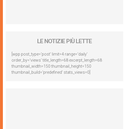
LE NOTIZIE PIÙ LETTE
[wpp post_type='post' limit=4 range='daily'
order_by='views' title_length=68 excerpt_length=68
thumbnail_width=150 thumbnail_height=150
thumbnail_build='predefined' stats_views=0]