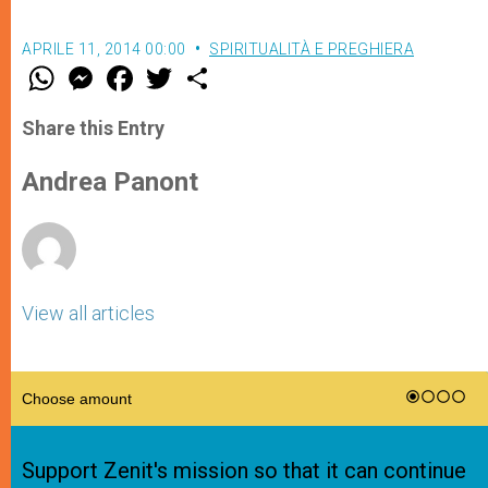
APRILE 11, 2014 00:00
SPIRITUALITÀ E PREGHIERA
W
M
F
T
S
h
e
a
w
h
a
s
c
i
a
t
s
e
t
r
Share this Entry
s
e
b
t
e
A
n
o
e
p
g
o
r
Andrea Panont
p
e
k
r
View all articles