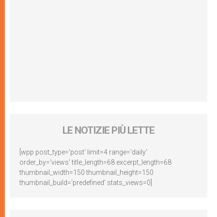
LE NOTIZIE PIÙ LETTE
[wpp post_type='post' limit=4 range='daily'
order_by='views' title_length=68 excerpt_length=68
thumbnail_width=150 thumbnail_height=150
thumbnail_build='predefined' stats_views=0]