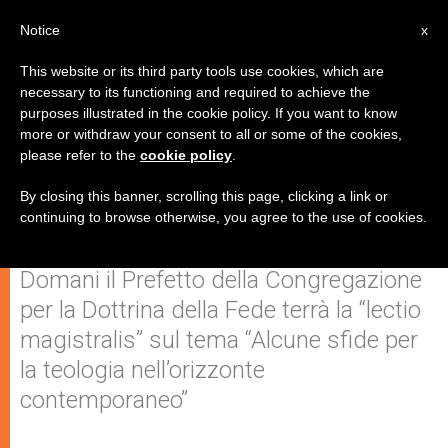
IT
Notice
x
This website or its third party tools use cookies, which are
necessary to its functioning and required to achieve the
purposes illustrated in the cookie policy. If you want to know
Scola e Müller all'inaugurazione
more or withdraw your consent to all or some of the cookies,
please refer to the
cookie policy
.
della Facoltä Teologica dell'Italia
Settentrionale
By closing this banner, scrolling this page, clicking a link or
continuing to browse otherwise, you agree to the use of cookies.
Domani il Prefetto della Congregazione
per la Dottrina della Fede terrà la “lectio
magistralis” sul tema “Alcune sfide per
la teologia nell’orizzonte
contemporaneo”