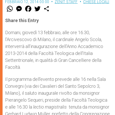
FEBBRAIO 12, 2014 00:00
ZENIT STAFF
CHIESE LOCALI
W
M
F
T
S
h
e
a
w
h
a
s
c
i
a
t
s
e
t
r
Share this Entry
s
e
b
t
e
A
n
o
e
p
g
o
r
Domani, giovedì 13 febbraio, alle ore 16.30,
p
e
k
l’Arcivescovo di Milano, il cardinale Angelo Scola,
r
interverrà all’inaugurazione dell’Anno Accademico
2013-2014 della Facoltà Teologica dell’Italia
Settentrionale, in qualità di Gran Cancelliere della
Facoltà.
Il programma dell’evento prevede alle 16 nella Sala
Convegni (via dei Cavalieri del Santo Sepolcro 3,
Milano), il saluto inaugurale rivolto da monsignor
Pierangelo Sequeri, preside della Facoltà Teologica
e alle 16.30 la
lectio magistralis
tenuta da monsignor
Gerhard Ludwig Müller, prefetto della Congregazione