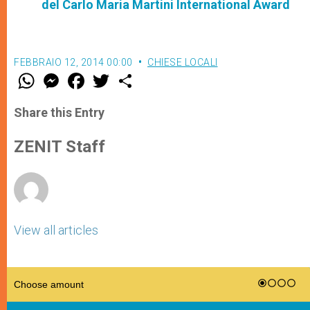
del Carlo Maria Martini International Award
FEBBRAIO 12, 2014 00:00
CHIESE LOCALI
W
M
F
T
S
h
e
a
w
h
a
s
c
i
a
t
s
e
t
r
Share this Entry
s
e
b
t
e
A
n
o
e
p
g
o
r
ZENIT Staff
p
e
k
r
View all articles