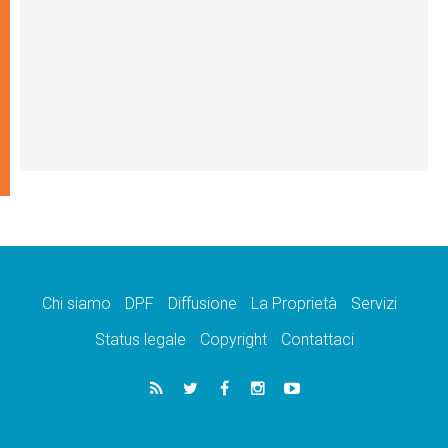
Chi siamo
DPF
Diffusione
La Proprietà
Servizi
Status legale
Copyright
Contattaci