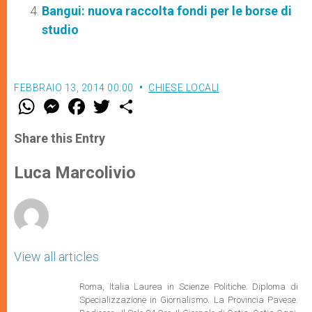
Bangui: nuova raccolta fondi per le borse di
studio
FEBBRAIO 13, 2014 00:00
CHIESE LOCALI
W
M
F
T
S
h
e
a
w
h
a
s
c
i
a
t
s
e
t
r
Share this Entry
s
e
b
t
e
A
n
o
e
p
g
o
r
Luca Marcolivio
p
e
k
r
View all articles
Roma, Italia Laurea in Scienze Politiche. Diploma di
Specializzazione in Giornalismo. La Provincia Pavese.