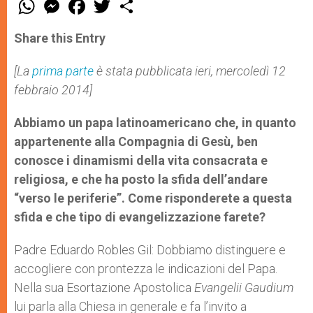
W
M
F
T
S
h
e
a
w
h
a
s
c
i
a
t
s
e
t
r
Share this Entry
s
e
b
t
e
A
n
o
e
p
g
o
r
[La
prima parte
è stata pubblicata ieri, mercoledì 12
p
e
k
febbraio 2014]
r
Abbiamo un papa latinoamericano che, in quanto
appartenente alla Compagnia di Gesù, ben
conosce i dinamismi della vita consacrata e
religiosa, e che ha posto la sfida dell’andare
“verso le periferie”. Come risponderete a questa
sfida e che tipo di evangelizzazione farete?
Padre Eduardo Robles Gil: Dobbiamo distinguere e
accogliere con prontezza le indicazioni del Papa.
Nella sua Esortazione Apostolica
Evangelii Gaudium
lui parla alla Chiesa in generale e fa l’invito a