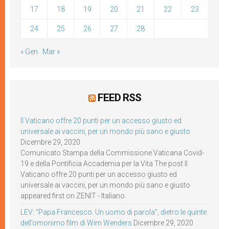
17
18
19
20
21
22
23
24
25
26
27
28
« Gen
Mar »
FEED RSS
Il Vaticano offre 20 punti per un accesso giusto ed
universale ai vaccini, per un mondo più sano e giusto
Dicembre 29, 2020
Comunicato Stampa della Commissione Vaticana Covid-
19 e della Pontificia Accademia per la Vita The post Il
Vaticano offre 20 punti per un accesso giusto ed
universale ai vaccini, per un mondo più sano e giusto
appeared first on ZENIT - Italiano.
LEV: “Papa Francesco. Un uomo di parola”, dietro le quinte
dell’omonimo film di Wim Wenders
Dicembre 29, 2020