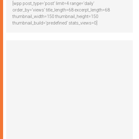
[wpp post_type='post' limit=4 range='daily'
order_by='views' title_length=68 excerpt_length=68
thumbnail_width=150 thumbnail_height=150
thumbnail_build='predefined' stats_views=0]