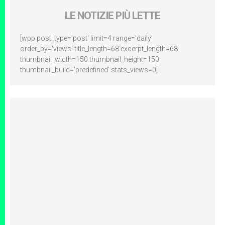
LE NOTIZIE PIÙ LETTE
[wpp post_type='post' limit=4 range='daily'
order_by='views' title_length=68 excerpt_length=68
thumbnail_width=150 thumbnail_height=150
thumbnail_build='predefined' stats_views=0]