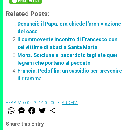
Related Posts:
Denunciò il Papa, ora chiede l'archiviazione
del caso
Il commovente incontro di Francesco con
sei vittime di abusi a Santa Marta
Mons. Scicluna ai sacerdoti: tagliate quei
legami che portano al peccato
Francia. Pedofilia: un sussidio per prevenire
il dramma
FEBBRAIO 05, 2014 00:00
ARCHIVI
W
M
F
T
S
h
e
a
w
h
a
s
c
i
a
t
s
e
t
r
Share this Entry
s
e
b
t
e