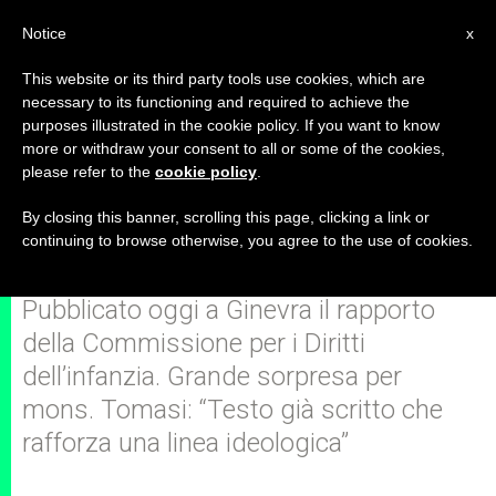
IT
Notice
x
This website or its third party tools use cookies, which are
necessary to its functioning and required to achieve the
purposes illustrated in the cookie policy. If you want to know
L'Onu critica il Vaticano: "Adottate
more or withdraw your consent to all or some of the cookies,
please refer to the
cookie policy
.
politiche che hanno permesso
abusi di minori"
By closing this banner, scrolling this page, clicking a link or
continuing to browse otherwise, you agree to the use of cookies.
Pubblicato oggi a Ginevra il rapporto
della Commissione per i Diritti
dell’infanzia. Grande sorpresa per
mons. Tomasi: “Testo già scritto che
rafforza una linea ideologica”