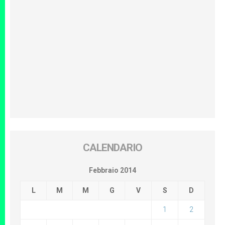
CALENDARIO
Febbraio 2014
L
M
M
G
V
S
D
1
2