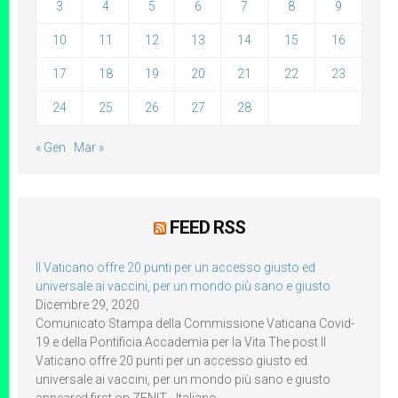
3
4
5
6
7
8
9
10
11
12
13
14
15
16
17
18
19
20
21
22
23
24
25
26
27
28
« Gen
Mar »
FEED RSS
Il Vaticano offre 20 punti per un accesso giusto ed
universale ai vaccini, per un mondo più sano e giusto
Dicembre 29, 2020
Comunicato Stampa della Commissione Vaticana Covid-
19 e della Pontificia Accademia per la Vita The post Il
Vaticano offre 20 punti per un accesso giusto ed
universale ai vaccini, per un mondo più sano e giusto