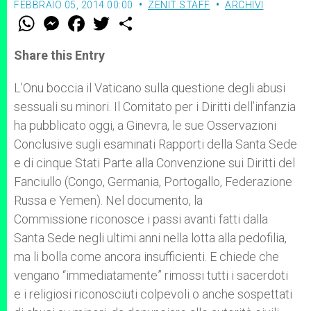
FEBBRAIO 05, 2014 00:00
ZENIT STAFF
ARCHIVI
W
M
F
T
S
h
e
a
w
h
a
s
c
i
a
t
s
e
t
r
Share this Entry
s
e
b
t
e
A
n
o
e
p
g
o
r
L’Onu boccia il Vaticano sulla questione degli abusi
p
e
k
sessuali su minori. Il Comitato per i Diritti dell’infanzia
r
ha pubblicato oggi, a Ginevra, le sue Osservazioni
Conclusive sugli esaminati Rapporti della Santa Sede
e di cinque Stati Parte alla Convenzione sui Diritti del
Fanciullo (Congo, Germania, Portogallo, Federazione
Russa e Yemen). Nel documento, la
Commissione riconosce i passi avanti fatti dalla
Santa Sede negli ultimi anni nella lotta alla pedofilia,
ma li bolla come ancora insufficienti. E chiede che
vengano “immediatamente” rimossi tutti i sacerdoti
e i religiosi riconosciuti colpevoli o anche sospettati