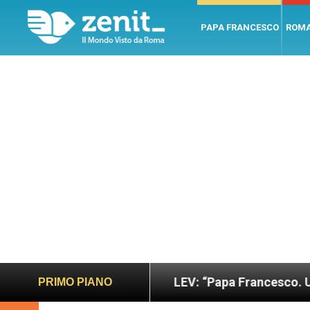
PAPA FRANCESCO
ROM
no e giusto
LEV: “Papa Francesco. Un uomo di p
PRIMO PIANO