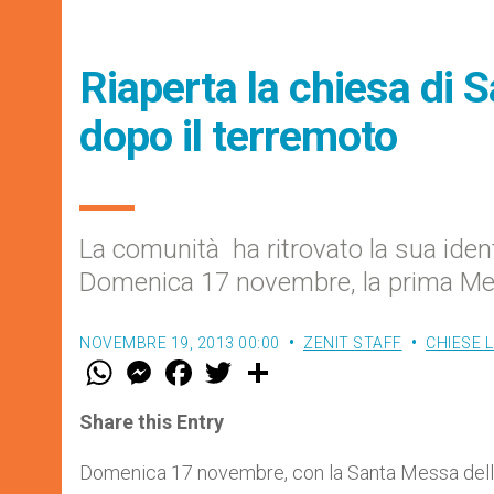
Riaperta la chiesa di 
dopo il terremoto
La comunità ha ritrovato la sua identi
Domenica 17 novembre, la prima M
NOVEMBRE 19, 2013 00:00
ZENIT STAFF
CHIESE 
W
M
F
T
S
h
e
a
w
h
a
s
c
i
a
t
s
e
t
r
Share this Entry
s
e
b
t
e
A
n
o
e
p
g
o
r
Domenica 17 novembre, con la Santa Messa delle or
p
e
k