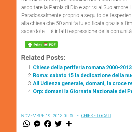
ascoltare la Parola di Dio e aprirsi al Suo amore. 
Paradossalmente proprio a seguito dell’esperienza
alla chiesa che 50 anni fa fu edificata grazie all’
sacerdote – è infatti espressione della comunità 
Related Posts:
Chiese della periferia romana 2000-2013
Roma: sabato 15 la dedicazione della nu
All'Udienza generale, domani, la croce r
Orp: domani la Giornata Nazionale del Pe
NOVEMBRE 19, 2013 00:00
CHIESE LOCALI
W
M
F
T
S
h
e
a
w
h
a
s
c
i
a