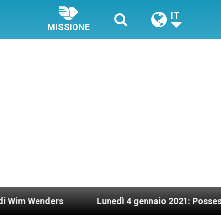
IT
MISSIONE
ders
Lunedì 4 gennaio 2021: Possesso cardinal