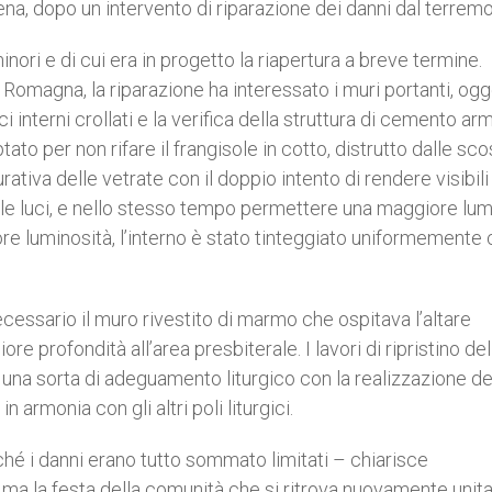
a, dopo un intervento di riparazione dei danni dal terremo
inori e di cui era in progetto la riapertura a breve termine.
 Romagna, la riparazione ha interessato i muri portanti, ogg
i interni crollati e la verifica della struttura di cemento arm
ato per non rifare il frangisole in cotto, distrutto dalle sco
tiva delle vetrate con il doppio intento di rendere visibili
le luci, e nello stesso tempo permettere una maggiore lum
re luminosità, l’interno è stato tinteggiato uniformemente
essario il muro rivestito di marmo che ospitava l’altare
e profondità all’area presbiterale. I lavori di ripristino del
una sorta di adeguamento liturgico con la realizzazione de
armonia con gli altri poli liturgici.
iché i danni erano tutto sommato limitati – chiarisce
 ma la festa della comunità che si ritrova nuovamente unit