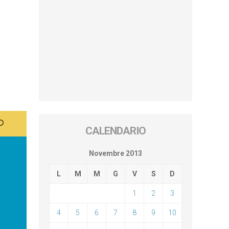
CALENDARIO
Novembre 2013
L
M
M
G
V
S
D
1
2
3
4
5
6
7
8
9
10