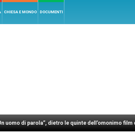
A
CHIESA E MONDO
DOCUMENTI
arola”, dietro le quinte dell’omonimo film di Wim Wen