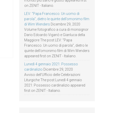
mondo più sano e giusto appeared first
on ZENIT - Italiano.
LEV: “Papa Francesco. Un uomo di
parola”, dietro le quinte dell’omonimo film
di Wim Wenders
Dicembre 29, 2020
Volume fotografico a cura di monsignor
Dario Edoardo Viganò e Gianluca della
Maggiore The post LEV: “Papa
Francesco. Un uomo di parola”, dietro le
quinte dell’omonimo film di Wim Wenders
appeared first on ZENIT - Italiano.
Lunedì 4 gennaio 2021: Possesso
cardinalizio
Dicembre 29, 2020
Avviso dell’Ufficio delle Celebrazioni
Liturgiche The post Lunedì 4 gennaio
2021: Possesso cardinalizio appeared
first on ZENIT - Italiano.