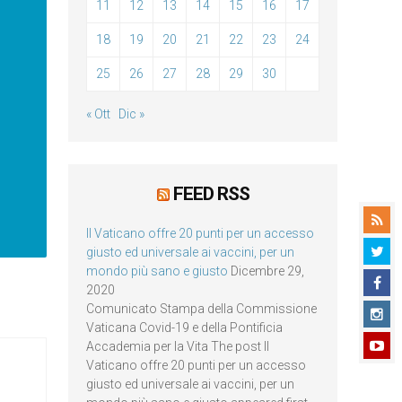
11
12
13
14
15
16
17
18
19
20
21
22
23
24
25
26
27
28
29
30
« Ott
Dic »
FEED RSS
Il Vaticano offre 20 punti per un accesso
giusto ed universale ai vaccini, per un
mondo più sano e giusto
Dicembre 29,
2020
Comunicato Stampa della Commissione
Vaticana Covid-19 e della Pontificia
Accademia per la Vita The post Il
Vaticano offre 20 punti per un accesso
giusto ed universale ai vaccini, per un