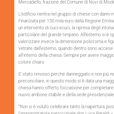
Mercadello, frazione del Comune di Novi di Moden
r
L’edificio rientra nel gruppo di chiese con danni m
Finanziata per 150 mila euro dalla Regione Emilia
un intervento di cuci-scuci, la ripresa degli intonac
particolare del grande timpano. All’esterno si è opt
valorizzare invece la dimensione policroma e figura
vetrate dall’esterno, quando dentro sono accese 
all’interno della chiesa. Sempre per avere maggio
colore chiaro.
E’ stato rimosso perché danneggiato e non più nec
preconciliare, in questo modo si è data una maggior
chiesa hanno offerto l’occasione per completare 
nuovo ambone stabile e della sede presidenziale in 
“Non si è voluto celebrare tanto la riapertura, po
l’amministratore parrocchiale don Luca Baraldi –