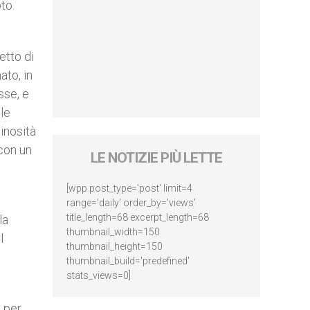
to.
etto di
ato, in
sse, e
 le
inosità
 con un
LE NOTIZIE PIÙ LETTE
[wpp post_type='post' limit=4
range='daily' order_by='views'
title_length=68 excerpt_length=68
la
thumbnail_width=150
l
thumbnail_height=150
thumbnail_build='predefined'
stats_views=0]
a per