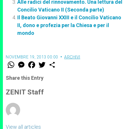
Alle radici del rinnovamento. Una lettura del
Concilio Vaticano II (Seconda parte)
Il Beato Giovanni XXIII e il Concilio Vaticano
II, dono e profezia per la Chiesa e per il
mondo
NOVEMBRE 19, 2013 00:00
ARCHIVI
W
M
F
T
S
h
e
a
w
h
a
s
c
i
a
t
s
e
t
r
Share this Entry
s
e
b
t
e
A
n
o
e
p
g
o
r
ZENIT Staff
p
e
k
r
View all articles