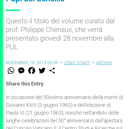
Questo il titolo del volume curato dal
prof. Philippe Chenaux, che verrà
presentato giovedì 28 novembre alla
PUL
NOVEMBRE 19, 2013 00:00
ZENIT STAFF
ARCHIVI
W
M
F
T
S
h
e
a
w
h
a
s
c
i
a
t
s
e
t
r
Share this Entry
s
e
b
t
e
A
n
o
e
p
g
o
r
In occasione del 50esimo anniversario della morte di
p
e
k
Giovanni XXIII (3 giugno 1963) e dell’elezione di
r
Paolo VI (21 giugno 1963), nonché nell’ambito delle
lunghe celebrazioni del 50° anniversario dall’apertura
del Concilio Vaticano II, il Centro Studi e Ricerche sul