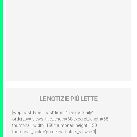
LE NOTIZIE PIÙ LETTE
[wpp post_type='post' limit=4 range='daily'
order_by='views' title_length=68 excerpt_length=68
thumbnail_width=150 thumbnail_height=150
thumbnail_build='predefined' stats_views=0]