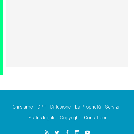
Chi siamo
DPF
Diffusione
La Proprietà
Servizi
Status legale
Copyright
Contattaci